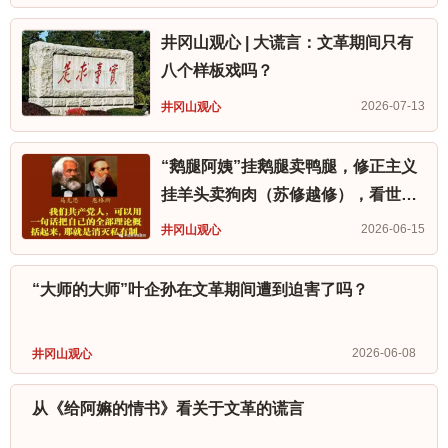
井冈山观心 | 大谎言：文革期间只有
八个样板戏吗？
2026-07-13
井冈山观心
“鹅腿阿姨”挂鹅腿卖鸭腿，修正主义
挂羊头卖狗肉（苏修越修），看世界
资本主义“窃钩者诛窃国者侯”
2026-06-15
井冈山观心
“大师的大师”叶企孙在文革期间遭到迫害了吗？
2026-06-08
井冈山观心
从《给阿嫲的情书》看关于文革的谎言