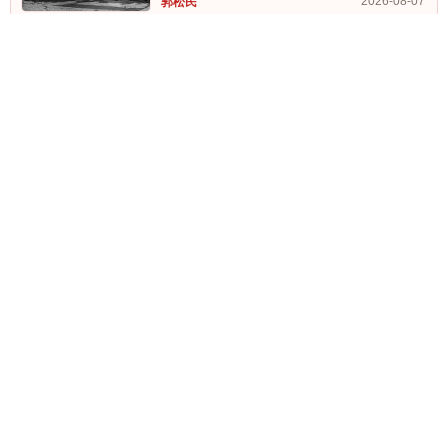
2026-08-07
郭松民
郭松民： “陈璇蹲” 提醒我们……
2026-08-05
郭松民
郭松民|再谈《桃花扇》：“江南奴
变”与南明覆灭
2026-08-04
郭松民
郭松民 | 读《桃花扇》：“勿复为南明
旧事”
2026-08-03
郭松民