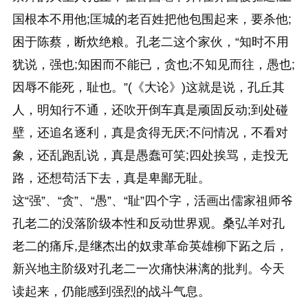
国根本不用他;匡城的老百姓把他包围起来，要杀他;
困于陈蔡，断炊绝粮。孔老二这个家伙，“知时不用
犹说，强也;知困而不能已，贪也;不知见而往，愚也;
因辱不能死，耻也。”(《大论》)这就是说，孔丘其
人，明知行不通，还吹开倒车真是顽固反动;到处碰
壁，还追名逐利，真是贪得无厌;不问情况，不看对
象，还乱跑乱说，真是愚蠢可笑;四处挨骂，走投无
路，还想苟活下去，真是卑鄙无耻。
这“强”、“贪”、“愚”、“耻”四个字，活画出儒家祖师爷
孔老二的没落阶级本性和反动世界观。桑弘羊对孔
老二的痛斥,是继杰出的奴隶革命英雄柳下跖之后，
新兴地主阶级对孔老二一次痛快淋漓的批判。今天
读起来，仍能感到强烈的战斗气息。