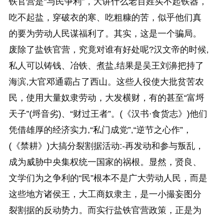
铁官营是“与民争利”，大讲什么老百姓买不起铁器，
吃不起盐，穿破衣的寒、吃粗糠的苦，似乎他们真
的要为劳动人民谋福利了。其实，这是一个骗局。
废除了盐铁官营，究竟对谁有好处呢?汉文帝的时候,
私人可以铸钱、冶铁、煮盐,结果是吴王刘濞把持了
海滨,大官邓通霸占了西山。这些人役使大批贫苦农
民，使用大量奴隶劳动，大发横财，有的甚至“富埒
天子”(埒音劣)、“财过王者”。(《汉书·食货志》)他们
凭借雄厚的经济实力,“私门成党”,“逆节之心作”，
(《禁耕》)大搞分裂割据活动:-再发动和参与叛乱，
成为威胁中央集权统一国家的祸根。显然，贤良、
文学们为之争利的“民”根本不是广大劳动人民，而是
这些地方诸侯王，大工商奴隶主，是一小撮妄图分
裂割据的反动势力。而实行盐铁官营政策，正是为