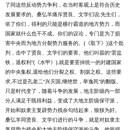
了同这些反动势力争利，在当时客观上是符合历史
发展要求的。桑弘羊痛斥贤良、文学们说:先生们，
依了你们，得利的只能是横行霸道的地方势力，而
国家就什么也干不成。你们的议论，专门是为了损
害中央而为地方分裂势力服务的。(《取下》)这个批
判，击中了贤良、文学们的要害。他们叫嚣的“罢盐
铁，退权利”(《水甲》),就是要罢掉统一的封建国家
的中央集权,退给他们分裂之权、割据之权。这些要
求,不过是孔老二“兴灭国,继绝世，举逸民”的翻版。
只是时代变了，随着斗争的发展，地主阶级内一部
分人满足于既得利益，变成了大地主阶级保守派，
开始和奴隶主复辟势力残余勾结起来，狼狈为奸。
桑弘羊同贤良、文学们进行的斗争，就是对奴隶主
复辟势力残余和大地主阶级保守派的斗争。他所捍