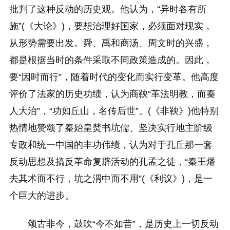
批判了这种反动的历史观。他认为，“异时各有所
施”(《大论》)，要想治理好国家，必须面对现实，
从形势需要出发。舜、禹和商汤、周文时的兴盛，
都是根据当时的条件采取不同政策造成的。因此，
要“因时而行”，随着时代的变化而实行变革。他高度
评价了法家的历史功绩，认为商鞅“革法明教，而秦
人大治”，“功如丘山，名传后世”。(《非鞅》)他特别
热情地赞颂了秦始皇焚书坑儒、坚决实行地主阶级
专政和统一中国的丰功伟绩，认为对于孔丘那一套
反动思想及搞反革命复辟活动的孔孟之徒，“秦王燔
去其术而不行，坑之渭中而不用”(《利议》)，是一
个巨大的进步。
颂古非今，鼓吹“今不如昔”，是历史上一切反动