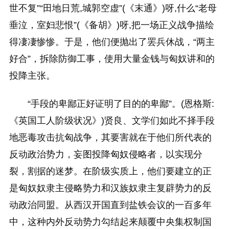
世不复”“田地日荒,城郭空虚”(《末通》)呀,什么“老母
垂泣，室妇悲恨”(《备胡》)呀,把一场正义战争描绘
得凄凄惨惨。于是，他们便抛出了罢兵休战，“两主
好合”，拆除防御工事，使用大量金钱与匈奴讲和的
投降主张。
“手段的卑鄙正好证明了目的的卑鄙”。(恩格斯:
《英国工人阶级状况》)贤良、文学们如此不择手段
地恶毒攻击抗匈战争，其要害就在于他们所代表的
反动政治势力，妄图投降匈奴侵略者，以实现分
裂，割据的迷梦。在阶级实质上，他们要建立的正
是匈奴奴隶主侵略势力和汉族奴隶主复辟势力的反
动政治同盟。从西汉开国直到盐铁会议的一百多年
中，这种内外反动势力勾结起来颠覆中央集权制国