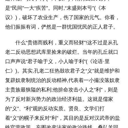
是“民间”一大“疾苦”。同时,“末盛则本亏”(《本
议》)，破坏了农业生产，伤了国家的元气。你看，
他们振振有词，俨然是一群忧国忧民的正人君子。
什么“贵德而贱利，重义而轻财”!这不过是从孔
老二反动思想武库里捡来的破烂。当年的孔丘就口
口声声说“君子喻于义，小人喻于利”(《论语·里
仁》)。其实,孔老二狂热鼓吹君子之“义”就是维护和
复辟奴隶制统治的反动精神,代表着一小撮没落奴隶
主贵族最狭隘的私利;他拚命攻击小人之“利”，则是
为了反对新兴势力的政治经济利益。这就是儒家
的“义”、“利”观的反动实质。贤良、文学们打
着“义”的幌子来反对“利”，其目的是反对汉武帝的盐
铁官营政策，妄图改变法家的政治路线。桑弘羊同