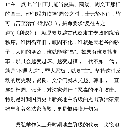
止在一点上,当国王只能当夏禹、商汤、周文王那样
的国王。他们竭力吹捧“周公之时，士无贤不肖，皆
可与言至治”(《利议》)，拚命要求“复往古之
道”(《利议》)，就是要复辟古代奴隶主专政的统治
秩序。谁因循守旧，顽固不化，谁就是天老爷的骄
子，人间的圣贤，谁就能够“昌”。如果有谁要搞变
革，那只会越变越坏、越变越糟，一代不如一代，
就是“不通大道”，罪大恶极，就要“亡”。坚持这种反
动的历史观，贤良、文学们就从吴起、韩非，一直
骂到杜周、张汤，对法家进行了恶毒的诬和攻击。
特别是对我国历史上新兴地主阶级的杰出政治家秦
始皇和著名法家商鞅，更是恨得咬牙切齿。
桑弘羊作为上升时期地主阶级的代表，尖锐地