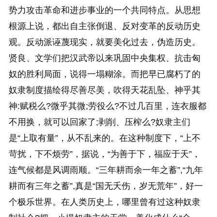
势力攻击革命和进步事业的一个共同特点。从思想
根源上说，都出自主张倒退、反对变革的反动历史
观。反动派诬蔑现实，就要美化过去，伪造历史。
贤良、文学们把汉武帝以来巩固中央集权、抗击匈
奴的胜利局面，说得一塌糊涂。而把早已腐朽了的
奴隶制度描绘得尽善尽美，吹得天花乱坠、神乎其
神:赋税么?微乎其微;劳役么?不过几百里，连衣服都
不用换，就可以回家了;剥削、压榨么?奴隶主们
是“上取有量”，从不乱来的。在这种制度下，“上不
苛扰，下不烦劳”，据说，“为善于下，福应于天”，
连气候都是风调雨顺。“三年耕而余一年之蓄”,“九年
耕而有三年之蓄”,真是“国无夭伤，岁无荒年”，好一
个极乐世界。在人类历史上，哪里曾有过这种奴隶