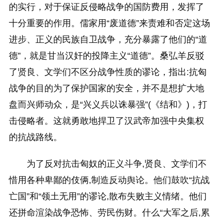
的实行，对于保证反侵略战争的国防费用，发挥了
十分重要的作用。儒家用“废道德”来责难和否定这场
进步、正义的民族自卫战争，充分暴露了他们的“道
德”，就是甘当汉奸的投降主义“道德”。桑弘羊反驳
了贤良、文学们不区分战争性质的谬论，指出:抗匈
战争的目的为了保护国家的安全，并不是想扩大地
盘而兴师动众，是“兴义兵以诛暴强”(《结和》)，打
击侵略者。这就勇敢地捍卫了汉武帝加强中央集权
的抗战路线。
为了反对抗击匈奴的正义斗争,贤良、文学们不
惜用各种卑鄙的伎俩,制造反动舆论。他们鼓吹“抗战
亡国”和“领土无用”的谬论,散布失败主义情绪。他们
还拼命渲染战争恐怖、劳民伤财。什么“大军之后,累