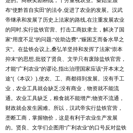
楚的。商鞅奖励耕战，十分重视农业。秦始皇颁
布“使黔首自实田”的法令,促进了农业的发展。汉武
帝继承和发展了历史上法家的路线,在注重发展农业
的同时,实行盐铁官营、打击工商奴隶主，解决了国
家“用度不足”的问题:“佐助边费”,“赈困乏而备水旱之
灾”。在盐铁会议上,桑弘羊坚持和发挥了法家“崇本
抑末”的思想,批驳了贤良、文学只有废除盐铁官营，
才能“广利农业”的谬论,指出治理国家应该“开本末之
途”(《本议》),使农、工、商都得到发展。没有手工
业，农业工具就会缺乏;没有商业，物资就不能流
通。农业工具缺乏，粮食就不能增产;物资不流通，
财政就会发生困难。所以，汉武帝实行盐铁官营，
垄断工商，掌握物价，这是有利于农业生产发展
的。贤良、文学们企图用“广利农业”的口号反对盐铁