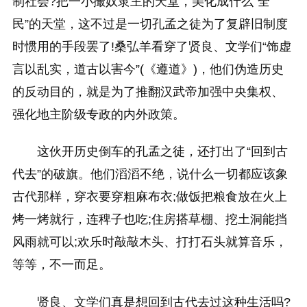
制社会?把一小撮奴隶主的天堂，美化成什么“全
民”的天堂，这不过是一切孔孟之徒为了复辟旧制度
时惯用的手段罢了!桑弘羊看穿了贤良、文学们“饰虚
言以乱实，道古以害今”(《遵道》)，他们伪造历史
的反动目的，就是为了推翻汉武帝加强中央集权、
强化地主阶级专政的内外政策。
这伙开历史倒车的孔孟之徒，还打出了“回到古
代去”的破旗。他们滔滔不绝，说什么一切都应该象
古代那样，穿衣要穿粗麻布衣;做饭把粮食放在火上
烤一烤就行，连稗子也吃;住房搭草棚、挖土洞能挡
风雨就可以;欢乐时敲敲木头、打打石头就算音乐，
等等，不一而足。
贤良、文学们真是想回到古代去过这种生活吗?