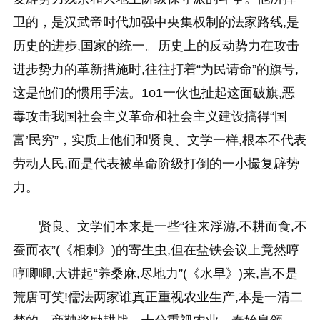
卫的，是汉武帝时代加强中央集权制的法家路线,是
历史的进步,国家的统一。历史上的反动势力在攻击
进步势力的革新措施时,往往打着“为民请命”的旗号,
这是他们的惯用手法。1o1一伙也扯起这面破旗,恶
毒攻击我国社会主义革命和社会主义建设搞得“国
富’民穷”，实质上他们和贤良、文学一样,根本不代表
劳动人民,而是代表被革命阶级打倒的一小撮复辟势
力。
贤良、文学们本来是一些“往来浮游,不耕而食,不
蚕而衣”(《相刺》)的寄生虫,但在盐铁会议上竟然哼
哼唧唧,大讲起“养桑麻,尽地力”(《水早》)来,岂不是
荒唐可笑!儒法两家谁真正重视农业生产,本是一清二