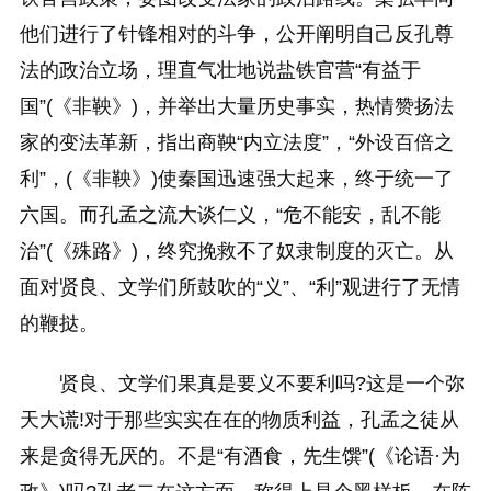
他们进行了针锋相对的斗争，公开阐明自己反孔尊
法的政治立场，理直气壮地说盐铁官营“有益于
国”(《非鞅》)，并举出大量历史事实，热情赞扬法
家的变法革新，指出商鞅“内立法度”，“外设百倍之
利”，(《非鞅》)使秦国迅速强大起来，终于统一了
六国。而孔孟之流大谈仁义，“危不能安，乱不能
治”(《殊路》)，终究挽救不了奴隶制度的灭亡。从
面对贤良、文学们所鼓吹的“义”、“利”观进行了无情
的鞭挞。
贤良、文学们果真是要义不要利吗?这是一个弥
天大谎!对于那些实实在在的物质利益，孔孟之徒从
来是贪得无厌的。不是“有酒食，先生馔”(《论语·为