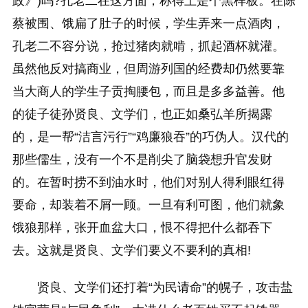
政》)吗?孔老二在这方面，称得上是个黑样板。在陈
蔡被围、饿扁了肚子的时候，学生弄来一点酒肉，
孔老二不容分说，抢过猪肉就啃，抓起酒杯就灌。
虽然他反对搞商业，但周游列国的经费却仍然要靠
当大商人的学生子贡掏腰包，而且是多多益善。他
的徒子徒孙贤良、文学们，也正如桑弘羊所揭露
的，是一帮“洁言污行”“鸡廉狼吞”的巧伪人。汉代的
那些儒生，没有一个不是削尖了脑袋想升官发财
的。在暂时捞不到油水时，他们对别人得利眼红得
要命，却装着不屑一顾。一旦有利可图，他们就象
饿狼那样，张开血盆大口，恨不得把什么都吞下
去。这就是贤良、文学们要义不要利的真相!
贤良、文学们还打着“为民请命”的幌子，攻击盐