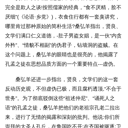
完全是欺人之谈!按照儒家的经典，“食不厌精，脍不
厌细”(《论语·乡党》)，衣食住行都有一套臭讲究，
哪里肯过那种原始的简朴生活?桑弘羊指出，贤良、
文学们满口仁义道德，-肚子男盗女娼，是一伙“内贪
外矜”、“情貌不相副”的伪君子，钻墙洞的盗贼。在
这个问题上，桑弘羊的眼睛也是很亮的，他揭露了
孔孟之徒在思想品质方面的一个重要特点---虚伪。
桑弘羊还进一步指出，贤良，文学们的这一套
反动历史观，不但虚伪已极，而且腐朽透顶,“不合于
世务”。为了彻底驳倒这些“祖述仲尼”、“诵死人之
语”的孔孟之徒，桑弘羊把他们的老祖宗孔老二拉出
来，进行了无情的揭露和深刻的批判。他说:你们所
崇拜的大圣人孔丘，在鲁国吃不开;在齐国被驱逐;卫