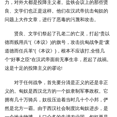
力，对外大都是投降主义者。盐铁会议上的那些贤
良、文学们也正是这样。他们在汉武帝抗击匈奴的
问题上大作文章，进行了恶毒的污蔑和攻击。
贤良、文学们祭起了孔老二的亡灵，打起“贵以
德而贱用兵”(《本议》)的旗号，攻击抗匈战争是“废
道德而任兵革”(《本议》)，根本不应该打,全怪几
个“好事之臣“在汉武帝面前无事生非，惹起了战祸。
这是十足的投降主义的谬论!
对于任何战争，首先要分清是正义的还是非正
义的。匈奴是西汉北方的一个奴隶制军事政权。它
拥有几十万骑兵，奴役压迫着当时几十个小邦，俨
然是北方一霸。由于西汉社会制度比匈奴进步，是
一个地大物博、人口众多的先进农业国，匈奴更是