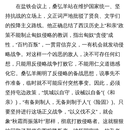
在盐铁会议上，桑弘羊站在维护国家统一、坚
持抗战的立场上，义正词严地批驳了贤良、文学们
的投降主义路线。他正确总结了西汉历史上“和亲”政
策不能制止匈奴侵略的教训，指出匈奴“贪侵”成
性，“百约百叛”，一贯背信弃义，一有机会就发动侵
略战争。对这样一个凶恶的敌人，决不可存任何幻
想，只能用反侵略战争打败它，不能用仁义道德感
化它。桑弘羊阐明了反侵略的备战思想，说事先不
作准备，临时就不可能应付突然事变。因此，必须
坚持屯边政策，“筑城以自守，设械以自备”(《和
亲》)，“有备则制人，无备则制于人”(《险固》)。只
要坚持进行这场正义战争，“以义伐不义”，就会
象“秋霜而振落叶”那样，彻底打败侵略者。这就狠狠