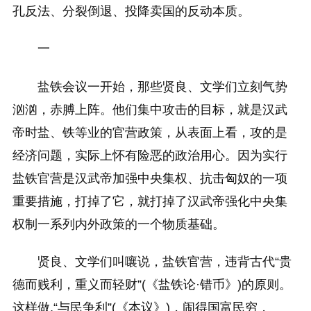
孔反法、分裂倒退、投降卖国的反动本质。
一
盐铁会议一开始，那些贤良、文学们立刻气势
汹汹，赤膊上阵。他们集中攻击的目标，就是汉武
帝时盐、铁等业的官营政策，从表面上看，攻的是
经济问题，实际上怀有险恶的政治用心。因为实行
盐铁官营是汉武帝加强中央集权、抗击匈奴的一项
重要措施，打掉了它，就打掉了汉武帝强化中央集
权制一系列内外政策的一个物质基础。
贤良、文学们叫嚷说，盐铁官营，违背古代“贵
德而贱利，重义而轻财”(《盐铁论·错币》)的原则。
这样做,“与民争利”(《本议》)，闹得国富民穷，