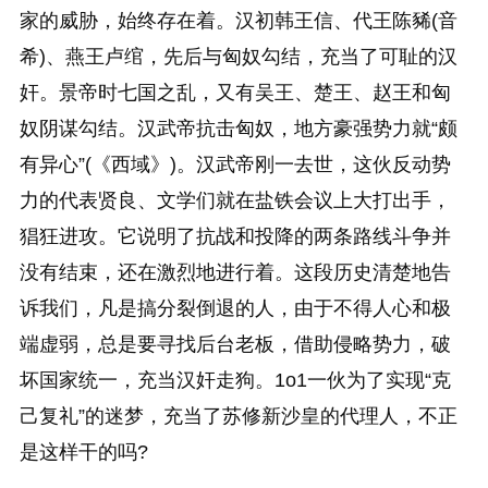
家的威胁，始终存在着。汉初韩王信、代王陈豨(音
希)、燕王卢绾，先后与匈奴勾结，充当了可耻的汉
奸。景帝时七国之乱，又有吴王、楚王、赵王和匈
奴阴谋勾结。汉武帝抗击匈奴，地方豪强势力就“颇
有异心”(《西域》)。汉武帝刚一去世，这伙反动势
力的代表贤良、文学们就在盐铁会议上大打出手，
猖狂进攻。它说明了抗战和投降的两条路线斗争并
没有结束，还在激烈地进行着。这段历史清楚地告
诉我们，凡是搞分裂倒退的人，由于不得人心和极
端虚弱，总是要寻找后台老板，借助侵略势力，破
坏国家统一，充当汉奸走狗。1o1一伙为了实现“克
己复礼”的迷梦，充当了苏修新沙皇的代理人，不正
是这样干的吗?