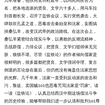
几年准备，他伙同党羽杜延年，以问民间疾苦为
名，把各地选派的贤良、文学六十多人，用马车拉
到首都长安，召开了盐铁会议，实行突然袭击，大
肆鼓吹孔孟之道，恶毒攻击秦始皇和法家，妄图搞
掉桑弘羊，改变汉武帝的政治路线。在这次会上，
桑弘羊紧密结合现实斗争，以勇敢的反潮流精神，
舌战群儒，力排众议，把贤良、文学们驳得体无完
肤，狼狈不堪。尽管《盐铁论》的作者倾向儒家是
很鲜明的，很多篇都把贤良、文学强词夺理、复古
倒退的言论放在最后，但仍然没有掩盖住法家思想
的光辉。几千年来，法家一直受到反动派的攻击和
污，叛徒、卖国贼1o1也恶毒咒骂法家是“罚家”。读
一读《盐铁论》，认真总结西汉中期这场儒法斗争
的历史经验，能够帮助我们进一步认清和批判1o1尊