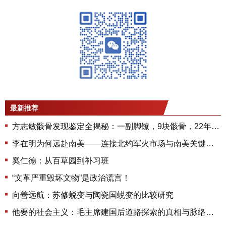
最新推荐
方志敏骸骨发现鉴定全揭秘：一副脚镣，9块骸骨，22年后重见天日，人民英雄永垂不朽
李在明为何远赴南美——连接北约军火市场与南美关键矿产的实用外交真相
奚仁德：从百草园到补习班
“文革严重毁坏文物”是政治谎言！
向善远航：苏修蜕变与陶瓷国蜕变的比较研究
他要的社会主义：毛主席建国后道路探索的真相与脉络（3）——实践检验与理论升华