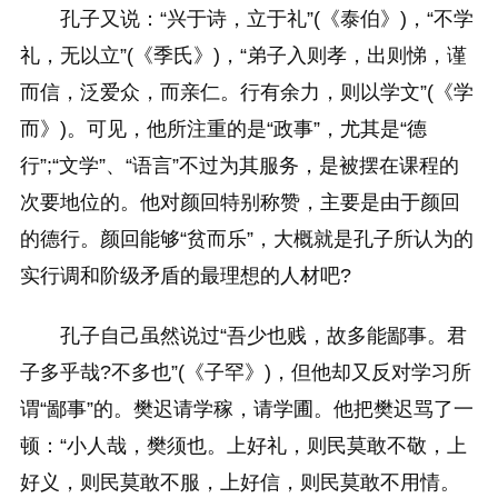
孔子又说：“兴于诗，立于礼”(《泰伯》)，“不学
礼，无以立”(《季氏》)，“弟子入则孝，出则悌，谨
而信，泛爱众，而亲仁。行有余力，则以学文”(《学
而》)。可见，他所注重的是“政事”，尤其是“德
行”;“文学”、“语言”不过为其服务，是被摆在课程的
次要地位的。他对颜回特别称赞，主要是由于颜回
的德行。颜回能够“贫而乐”，大概就是孔子所认为的
实行调和阶级矛盾的最理想的人材吧?
孔子自己虽然说过“吾少也贱，故多能鄙事。君
子多乎哉?不多也”(《子罕》)，但他却又反对学习所
谓“鄙事”的。樊迟请学稼，请学圃。他把樊迟骂了一
顿：“小人哉，樊须也。上好礼，则民莫敢不敬，上
好义，则民莫敢不服，上好信，则民莫敢不用情。