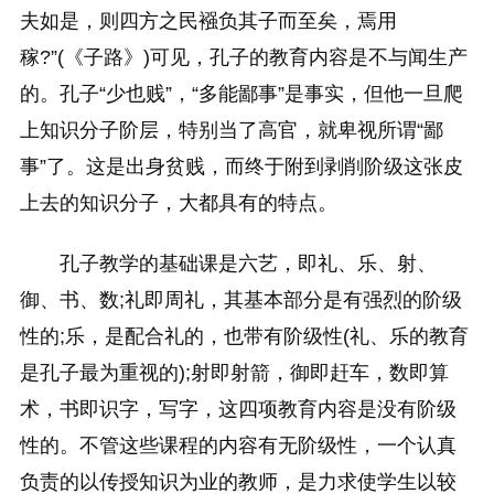
夫如是，则四方之民襁负其子而至矣，焉用
稼?”(《子路》)可见，孔子的教育内容是不与闻生产
的。孔子“少也贱”，“多能鄙事”是事实，但他一旦爬
上知识分子阶层，特别当了高官，就卑视所谓“鄙
事”了。这是出身贫贱，而终于附到剥削阶级这张皮
上去的知识分子，大都具有的特点。
孔子教学的基础课是六艺，即礼、乐、射、
御、书、数;礼即周礼，其基本部分是有强烈的阶级
性的;乐，是配合礼的，也带有阶级性(礼、乐的教育
是孔子最为重视的);射即射箭，御即赶车，数即算
术，书即识字，写字，这四项教育内容是没有阶级
性的。不管这些课程的内容有无阶级性，一个认真
负责的以传授知识为业的教师，是力求使学生以较