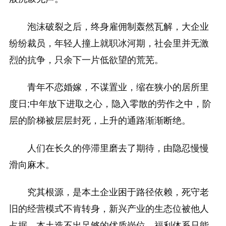
泡沫破裂之后，终身雇佣制轰然瓦解，大企业
纷纷裁员，年轻人撞上就职冰河期，社会里并无激
烈的抗争，只余下一片低欲望的荒芜。
青年不恋婚嫁，不谋置业，缩在狭小的居所里
度日;中年放下进取之心，隐入零散的劳作之中，阶
层的阶梯被层层封死，上升的通路渐渐断绝。
人们在长久的停滞里磨去了期待，由隐忍慢慢
滑向麻木。
究其根源，是本土企业困于路径依赖，死守老
旧的经营模式不肯转身，新兴产业的生态位被他人
占据，本土造不出足够的优质岗位。福利体系只能