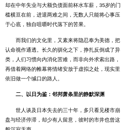
却在中年失业与大额负债面前杯水车薪，35岁的门
槛横亘在前，进退两难之间，无数人只能将心事压
于心底，独自咀嚼时代落下的苦果。
而我们的文化里，又素来将隐忍奉为美德，把
认命视作通透。长久的驯化之下，挣扎反倒成了异
类，人们习惯向内消化苦难，而非向外求索出路，
再借着网络的帷幕将情绪安放于虚拟之处，现实里
依旧做一个缄口的路人。
二、以日为鉴：邻邦萧条里的静默深渊
世人谈及日本失去的三十年，多只看见楼市崩
盘与经济停滞，却少有人留意，彼时的市井也曾这
般沉寂无声。