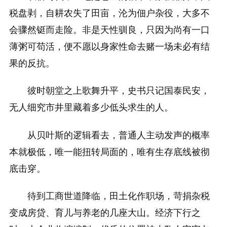
税盘剥，自耕农失了田亩，沦为佃户杂役，大多不
会骤然铤而走险。非是天性驯良，只因为尚有一口
薄粥可苟活，便不愿以身家性命去赌一场未必有结
果的反抗。
彼时朝堂之上歌舞升平，史书只记国泰民安，
无人细究市井里藏着多少低头求生的人。
从贝叶斯的逻辑看去，普通人主动发声的概率
本就极低，唯一能扭转局面的，唯有生存底线被彻
底击穿。
待到工商世道降临，田土化作职场，苛捐杂税
变成房贷、育儿与养老的几座大山。经济下行之