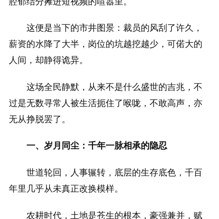
腔郁结分摊进短视频的喧嚣里。
这便是当下的市井图景：裁员的风刮了许久，
薪资的水降了大半，岗位的坑越挖越少，可偌大的
人间，却静得诡异。
这场全民静默，从来不是什么盛世的吉兆，不
过是无数寻常人被生活扼住了喉咙，不敢高声，亦
无从挣脱罢了。
一、岁月同尘：千年一脉相承的隐忍
世道轮回，人事辗转，底层的生存底色，千百
年里几乎从未真正改换模样。
农耕时代，土地是苍生的根本，豪强兼并，赋