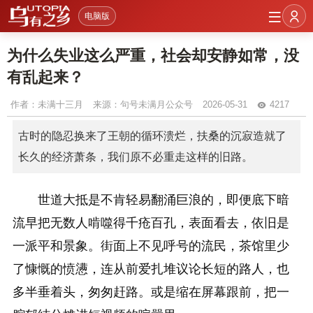
电脑版
为什么失业这么严重，社会却安静如常，没
有乱起来？
作者：
未满十三月
来源：句号未满月公众号
2026-05-31
4217
古时的隐忍换来了王朝的循环溃烂，扶桑的沉寂造就了
长久的经济萧条，我们原不必重走这样的旧路。
世道大抵是不肯轻易翻涌巨浪的，即便底下暗
流早把无数人啃噬得千疮百孔，表面看去，依旧是
一派平和景象。街面上不见呼号的流民，茶馆里少
了慷慨的愤懑，连从前爱扎堆议论长短的路人，也
多半垂着头，匆匆赶路。或是缩在屏幕跟前，把一