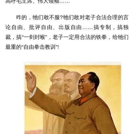
高呼毛主席、伟大领袖……
咋的，牠们敢不服?牠们敢对老子合法合理的言
论自由、批评自由、出版自由……搞专制，搞独
裁，搞“一剑封喉”，老子一定用合法的铁拳，给牠们
最重的“自由拳击教训”!