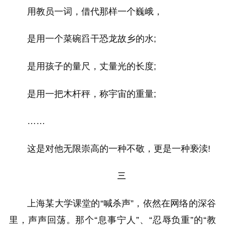
用教员一词，借代那样一个巍峨，
是用一个菜碗舀干恐龙故乡的水;
是用孩子的量尺，丈量光的长度;
是用一把木杆秤，称宇宙的重量;
……
这是对他无限崇高的一种不敬，更是一种亵渎!
三
上海某大学课堂的“喊杀声”，依然在网络的深谷
里，声声回荡。那个“息事宁人”、“忍辱负重”的“教