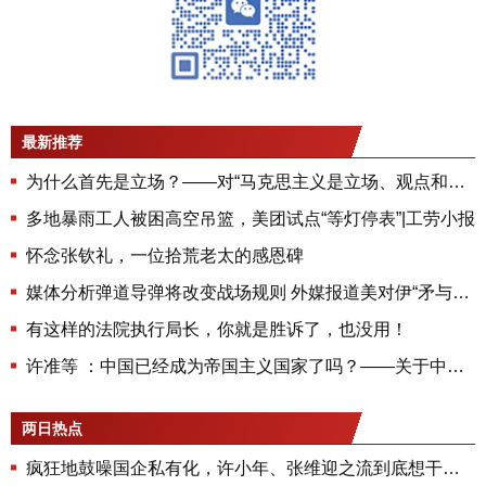
最新推荐
为什么首先是立场？——对“马克思主义是立场、观点和方法的统一”的再思考
多地暴雨工人被困高空吊篮，美团试点“等灯停表”|工劳小报
怀念张钦礼，一位拾荒老太的感恩碑
媒体分析弹道导弹将改变战场规则 外媒报道美对伊“矛与盾”武器几乎耗尽 美智库披露六大原因
有这样的法院执行局长，你就是胜诉了，也没用！
许准等 ：中国已经成为帝国主义国家了吗？——关于中国崛起与世界秩序的一场争论
两日热点
疯狂地鼓噪国企私有化，许小年、张维迎之流到底想干什么？