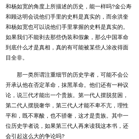
和杨如宽的角度上所描述的历史，能一样吗?金公寿
和顾达明会说他们手里的史料是真实的，而余洪奎
和杨如宽也可以说他们手里掌握的史料是真实的。
如果我们不能剥去那些伪装和假象，那么中国革命
到底什么才是真相，真的有可能被某些人涂改得面
目全非。
那一类所谓注重细节的历史学者，可能不会公
开承认他在否定革命，抹黑革命。他们还有一种议
论，说三代才能出一个贵族。第一代人摆脱贫困，
第二代人摆脱奢华，第三代人才能不卑不亢，理性
平和，既不寒酸，也不骄奢，这才是贵族。其中一
位历史学者说，如果第三代人再来读我这本书，还
会引起这么大的争论吗?