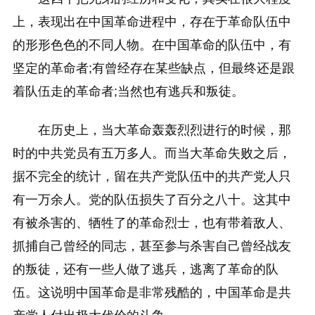
上，表现出在中国革命进程中，存在于革命队伍中
的形形色色的不同人物。在中国革命的队伍中，有
坚定的革命者;有曾经存在某些缺点，但最终还是跟
着队伍走的革命者;当然也有逃兵和叛徒。
在历史上，当大革命轰轰烈烈进行的时候，那
时的中共党员有五万多人。而当大革命失败之后，
据不完全的统计，留在共产党队伍中的共产党人只
有一万余人。党的队伍损失了百分之八十。这其中
有被杀害的、牺牲了的革命烈士，也有带着敌人、
抓捕自己曾经的同志，甚至参与杀害自己曾经战友
的叛徒，还有一些人做了逃兵，逃离了革命的队
伍。这说明中国革命是非常残酷的，中国革命是共