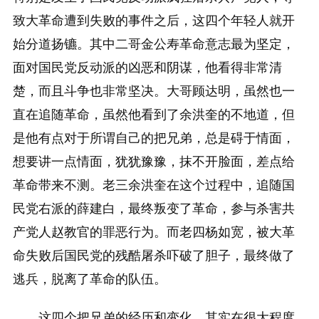
致大革命遭到失败的事件之后，这四个年轻人就开
始分道扬镳。其中二哥金公寿革命意志最为坚定，
面对国民党反动派的凶恶和阴谋，他看得非常清
楚，而且斗争也非常坚决。大哥顾达明，虽然也一
直在追随革命，虽然他看到了余洪奎的不地道，但
是他有点对于所谓自己的把兄弟，总是碍于情面，
想要讲一点情面，犹犹豫豫，抹不开脸面，差点给
革命带来不测。老三余洪奎在这个过程中，追随国
民党右派的薛建白，最终叛变了革命，参与杀害共
产党人赵教官的罪恶行为。而老四杨如宽，被大革
命失败后国民党的残酷屠杀吓破了胆子，最终做了
逃兵，脱离了革命的队伍。
这四个把兄弟的经历和变化，其实在很大程度