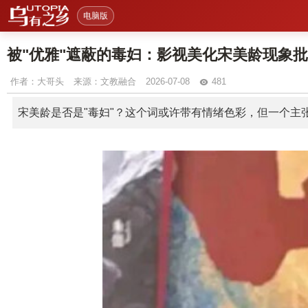
电脑版
被"优雅"遮蔽的毒妇：影视美化宋美龄现象
作者：
大哥头
来源：文教融合
2026-07-08
481
宋美龄是否是"毒妇"？这个词或许带有情绪色彩，但一个主