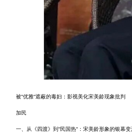
被"优雅"遮蔽的毒妇：影视美化宋美龄现象批判
加民
一、从《四渡》到"民国热"：宋美龄形象的银幕变