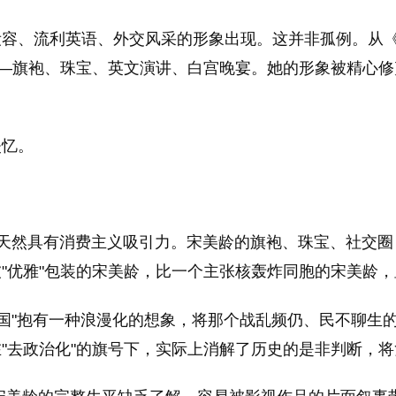
妆容、流利英语、外交风采的形象出现。这并非孤例。从
—旗袍、珠宝、英文演讲、白宫晚宴。她的形象被精心修剪
失忆。
媛风"天然具有消费主义吸引力。宋美龄的旗袍、珠宝、社交
"优雅"包装的宋美龄，比一个主张核轰炸同胞的宋美龄
国"抱有一种浪漫化的想象，将那个战乱频仍、民不聊生的
"去政治化"的旗号下，实际上消解了历史的是非判断，将