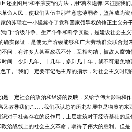
且还企图用“和平演变"的方法，用“糖衣炮弹"来征服我
他革命人民，使我们队伍中那些意志薄弱者，堕落成为资
家的苏联在一小撮篡夺了党和国家领导权的修正主义分子
们:“
阶级斗争、生产斗争和科学实验，是建设社会主义
的确实保证，是使无产阶级能够和广大劳动群众联合起
闻不问，有许多人甚至敌我不分，互相勾结，被敌人腐蚀
多时间，少则几年、十几年，多则几十年，就不可避免地
色了。"我们一定要牢记毛主席的指示，
对社会主义时期
文化)是一定社会的政治和经济的反映，又给予伟大影响和
席又教导我们:“……我们承认总的历史发展中是物质的东
意识对于社会存在的反作用，上层建筑对于经济基础的反
和政治战线上的社会主义革命，取得了伟大的胜利。但是