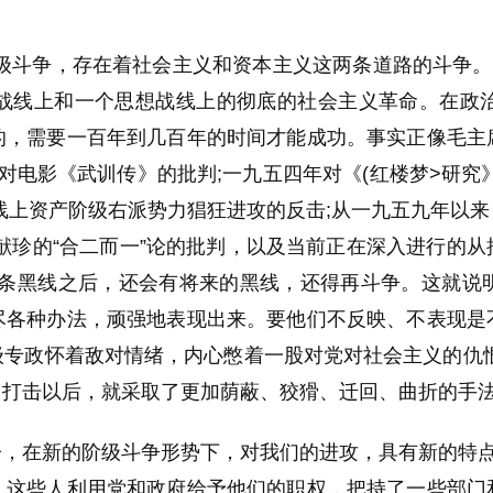
级斗争，存在着社会主义和资本主义这两条道路的斗争。
战线上和一个思想战线上的彻底的社会主义革命。在政
的，需要一百年到几百年的时间才能成功。事实正像毛主
对电影《武训传》的批判;一九五四年对《(红楼梦>研究
线上资产阶级右派势力猖狂进攻的反击;从一九五九年以
献珍的“合二而一”论的批判，以及当前正在深入进行的
这条黑线之后，还会有将来的黑线，还得再斗争。这就说
尽各种办法，顽强地表现出来。要他们不反映、不表现是
级专政怀着敌对情绪，内心憋着一股对党对社会主义的仇恨
、打击以后，就采取了更加荫蔽、狡猾、迁回、曲折的手
子，在新的阶级斗争形势下，对我们的进攻，具有新的特
。这些人利用党和政府给予他们的职权，把持了一些部门