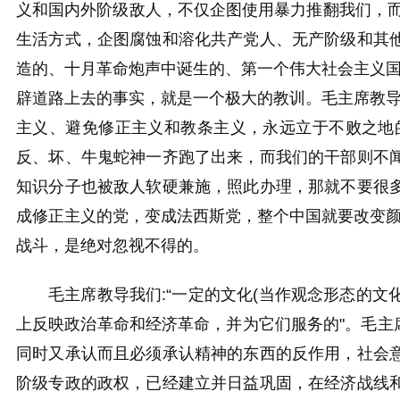
义和国内外阶级敌人，不仅企图使用暴力推翻我们，而
生活方式，企图腐蚀和溶化共产党人、无产阶级和其
造的、十月革命炮声中诞生的、第一个伟大社会主义国
辟道路上去的事实，就是一个极大的教训。毛主席教导我
主义、避免修正主义和教条主义，永远立于不败之地
反、坏、牛鬼蛇神一齐跑了出来，而我们的干部则不
知识分子也被敌人软硬兼施，照此办理，那就不要很
成修正主义的党，变成法西斯党，整个中国就要改变颜
战斗，是绝对忽视不得的
。
毛主席教导我们:“一定的文化(当作观念形态的
上反映政治革命和经济革命，并为它们服务的"。毛主
同时又承认而且必须承认精神的东西的反作用，社会
阶级专政的政权，已经建立并日益巩固，在经济战线