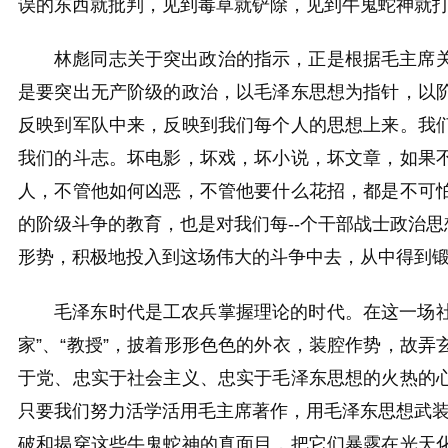
误的东西就批判，见到毒草就铲除，见到牛鬼蛇神就
林彪同志关于突出政治的指示，正是根据毛主席
是要突出无产阶级的政治，以毛泽东思想为指针，以
反映到军队中来，反映到我们每个人的思想上来。我
我们的斗志。坏电影，坏戏，坏小说，坏文章，如果
人，不管他如何凶恶，不管他要什么花招，都是不可
的阶级斗争的教育，也是对我们每--个干部战士政治
形势，积极地投入到这场伟大的斗争中去，从中得到
毛泽东时代是工农兵掌握理论的时代。在这一场社
家”、“教授”，披着形形色色的外衣，装腔作势，故
于党、忠实于社会主义、忠实于毛泽东思想的火热的
只要我们努力活学活用毛主席著作，用毛泽东思想武装
破和揭穿这些牛鬼蛇神的真面目，把它们暴露在光天