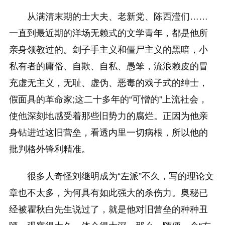
从满清末期的士大夫、老新党、陈西滢们……
一直到最近期的洋场无赖式的文学青年，都是他所
亲身领教过的。刽子手主义和僵尸主义的黑暗，小
私有者的庸俗、自欺、自私、愚笨，流浪赖皮的冒
充虚无主义，无耻、虚伪、恶毒的戏子式的绅士，
假面具的革命家;这二十多年的“可憎的”上流社会，
使他深刻地感受着那些旧势力的腐烂。正因为他亲
身钻进过这旧营垒，看透内里一切病根，所以他的
批判格外锋利精准。
很多人奇怪刘继明成为“左派”不久，写的理论文
章也不太多，为何具有如此强大的杀伤力。奥秘已
经被瞿秋白先生说过了，就是他对旧营垒的种种丑