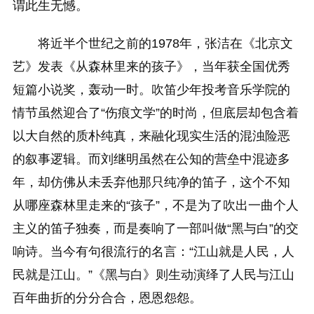
谓此生无憾。
将近半个世纪之前的1978年，张洁在《北京文
艺》发表《从森林里来的孩子》，当年获全国优秀
短篇小说奖，轰动一时。吹笛少年投考音乐学院的
情节虽然迎合了“伤痕文学”的时尚，但底层却包含着
以大自然的质朴纯真，来融化现实生活的混浊险恶
的叙事逻辑。而刘继明虽然在公知的营垒中混迹多
年，却仿佛从未丢弃他那只纯净的笛子，这个不知
从哪座森林里走来的“孩子”，不是为了吹出一曲个人
主义的笛子独奏，而是奏响了一部叫做“黑与白”的交
响诗。当今有句很流行的名言：“江山就是人民，人
民就是江山。”《黑与白》则生动演绎了人民与江山
百年曲折的分分合合，恩恩怨怨。