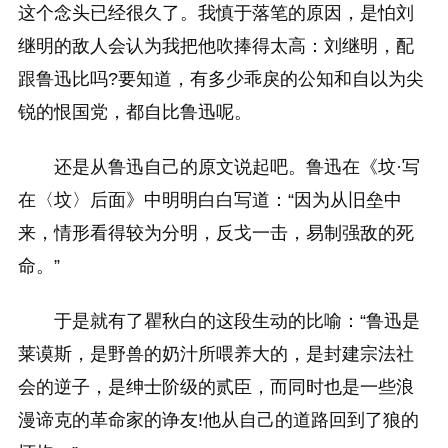
这个念头已经很久了。我慎于落笔的原因，是怕刘
继明的敌人会认为我把他吹捧得太高：刘继明，配
跟鲁迅比吗?要知道，有多少乖戾的公知和自以为尖
锐的恨国党，都自比鲁迅呢。
还是从鲁迅自己的原文说起吧。鲁迅在《坟·写
在〈坟〉后面》中明明白白写道：“因为从旧垒中
来，情形看得较为分明，反戈一击，易制强敌的死
命。”
于是就有了瞿秋白的这段生动的比喻：“鲁迅是
莱谟斯，是野兽的奶汁所喂养大的，是封建宗法社
会的逆子，是绅士阶级的贰臣，而同时也是一些浪
漫谛克的革命家的诤友!他从自己的道路回到了狼的