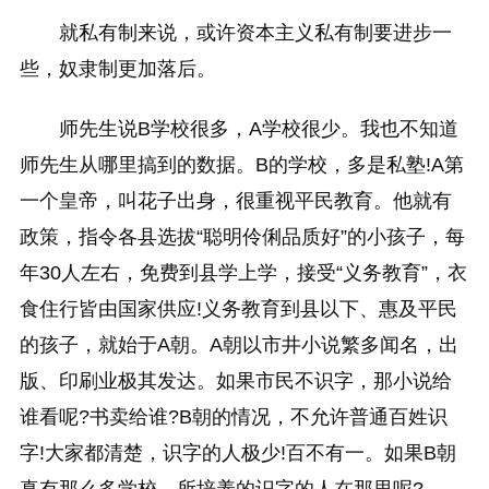
就私有制来说，或许资本主义私有制要进步一
些，奴隶制更加落后。
师先生说B学校很多，A学校很少。我也不知道
师先生从哪里搞到的数据。B的学校，多是私塾!A第
一个皇帝，叫花子出身，很重视平民教育。他就有
政策，指令各县选拔“聪明伶俐品质好”的小孩子，每
年30人左右，免费到县学上学，接受“义务教育”，衣
食住行皆由国家供应!义务教育到县以下、惠及平民
的孩子，就始于A朝。A朝以市井小说繁多闻名，出
版、印刷业极其发达。如果市民不识字，那小说给
谁看呢?书卖给谁?B朝的情况，不允许普通百姓识
字!大家都清楚，识字的人极少!百不有一。如果B朝
真有那么多学校，所培养的识字的人在那里呢?