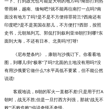
一下、打到故元也可能是大明的地方吗?南部打到热
带雨林，越南、缅甸吧?就不能再往南打一点吗?南
面没有地方了吗?是不是不方便得罪荷兰?西南还有
印度吧?是不是英国在那儿，不方便打?西部，按照
史书，元朝旭列兀、郭侃打到叙利亚!B朝打到哪?东
面到大海，不还有日本、北美吗?打呀!
《尼布楚条约》，康朝与沙俄订下。你看看地
图，到哪儿!到“极寒”了吗?北面的土地没有用吗?没
有用沙俄要它做什么?水平高低不要紧，但不能公然
说谎!
客观地说，B朝的军火一直都不差!只是用于打A
朝时，战无不胜;但是一旦打西方列强，那就“战无不
败”“不败也败”!你说奇怪不奇怪。