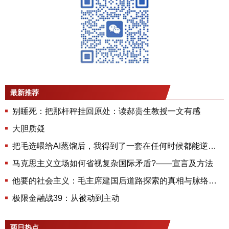
最新推荐
别睡死：把那杆秤挂回原处：读郝贵生教授一文有感
大胆质疑
把毛选喂给AI蒸馏后，我得到了一套在任何时候都能逆风翻盘的实操手册
马克思主义立场如何省视复杂国际矛盾?——宣言及方法
他要的社会主义：毛主席建国后道路探索的真相与脉络（3）——实践检验与理论升华
极限金融战39：从被动到主动
两日热点