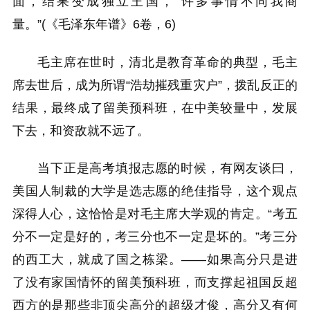
面，结果变成独立王国， 许多事情不同我商
量。”(《毛泽东年谱》6卷，6)
毛主席在世时，清北是教育革命的典型，毛主
席去世后，成为所谓“浩劫摧残重灾户”，拨乱反正的
结果，最终成了留美预科班，在中美较量中，发展
下去，和资敌就不远了。
当下正是高考填报志愿的时候，有网友谈曰，
美国人制裁的大学是选志愿的绝佳指导，这个观点
深得人心，这恰恰是对毛主席大学观的肯定。“考五
分不一定是好的，考三分也不一定是坏的。”考三分
的西工大，就成了国之栋梁。——如果高分只是进
了没有家国情怀的留美预科班，而支撑起祖国反超
西方的是那些非顶尖高分的超级才俊，高分又有何