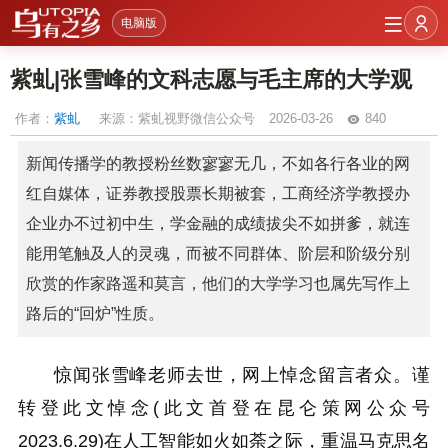
电脑版
紫虬|张雪峰的文科志愿与毛主席的大学观
作者：
紫虬
来源：紫虬视野微信公众号
2026-03-26
840
新闻传播学的教授粉丝数寥寥无几，不如各行各业的网
红自媒体，证券教授股票长期被套，工商经济学教授办
企业办不过初中生，学金融的成绩拔尖不如拼爹，就连
能用笔触及人的灵魂，而被不同群体、阶层和阶级分别
欣赏的作家路遥和莫言，他们的大学学习也属先写作上
路后的“回炉”性质。
惊闻张雪峰老师去世，网上悼念留言者众。谨
转登此文悼念(此文首登在昆仑策网公众号
2023.6.29)在人工智能如火如荼之际，重温马克思名