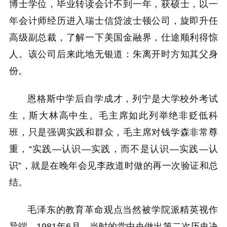
博士学位，毕业转读会计不到一年，获硕士，以一
年会计师经历进入瑞士信贷波士顿公司，旋即升任
高级副总裁，了解一下美国金融界，仕途顺利得惊
人。该公司后来此地无银道：朱离开时方知其父身
份。
恩格斯中学后自学成才，列宁是大学校外考试
生，斯大林高中生。毛主席如此列举绝非贬低科
班，只是强调实践和群众，毛主席对钱学森非常尊
重，“实践—认识—实践，而不是认识—实践—认
识”，就是在晚年会见李政道时做的再一次验证和总
结。
毛泽东的教育革命观点当然被学院派精英视作
异端。1981年6月，当时的党中央做出第二次历史决