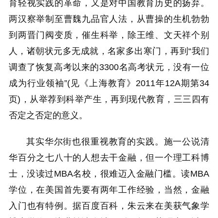
育轻视实践的革命，又是对中国教育历史的扬弃。
两汉察举制至曹魏九品官人法，从曹操的生机勃勃
到两晋门阀变质，催生科举，除王维、文天祥个别
人，诸朝状元多无成就，名家多出寒门，再到“我们
调查了恢复高考以来的3300名高考状元，没有一位
成为行业领袖”(见《上海教育》2011年12A期第34
页)，从举荐到科举产生，再到现代教育，三三四有
否定之否定的意义。
其实华尔街也很重视教育的实践。施一公说清
华百分之七八十的人想去干金融，但一个理工科博
士，没读过MBA名校，很难迈入金融门槛。读MBA
学位，在美国首先要有两年工作经验，当然，金融
入门也有特例。据百度百科，朱云来在美获气象学