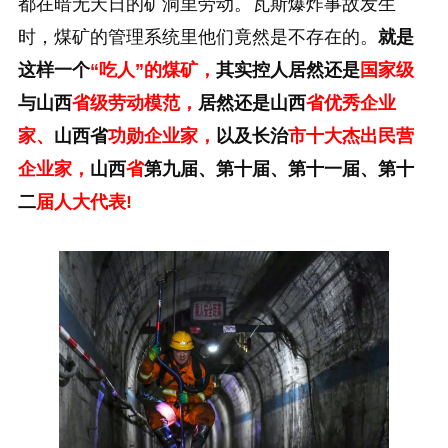
都在暗无天日的矿洞里劳动。瓦斯爆炸事故发生
时，煤矿的管理系统里他们竟然是不存在的。
就是
这样一个
“吃人”的煤矿，
其实控人居然还是
国家级
与山西
省级劳动模范，
居然还是山西
省优秀企业
家、
山西省
功勋企业家，
以及长治
市十大杰出民营
企业家，
山西
省
第九届、第十届、第十一届、第十
二
届人大代表!