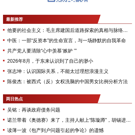
最新推荐
他要的社会主义：毛主席建国后道路探索的真相与脉络（3）——实践检验与理论升华
中医：一部“反资本”的生命宣言，与一场静默的自我革命
共产党人要清除“心中羡慕‘嫉妒 ’”
2026年8月，于东来认识到了自己的渺小
张志坤：认识国际关系，不能太过理想浪漫主义
陈俊杰：被西式（反）女权洗脑的中国男女比例分析方法
两日热点
吴铭：再谈政府债务问题
诺兰带着《奥德赛》来了，主持人献上“陈璇蹲”，胡锡进为圈层发声，中国人民在心里站起来了吗？
读薄一波《包产到户问题引起的争论》的遗憾