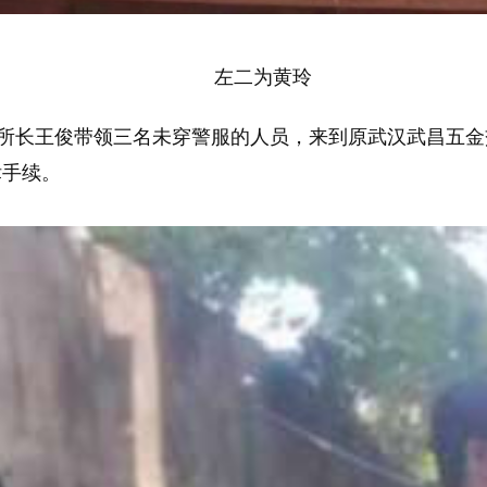
左二为黄玲
所所长王俊带领三名未穿警服的人员，来到原武汉武昌五
律手续。