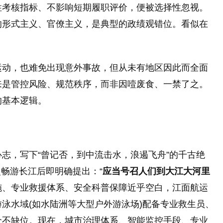
性考核指标、不影响短期履职评价，便被选择性忽视。
的形式主义、官僚主义，是典型的政绩观错位。看似在
运动，也难免出现意外事故，但从未有地区因此而全面
来是管控风险、规范秩序，而非因噎废食、一禁了之。
的基本逻辑。
志，写下“曾记否，到中流击水，浪遏飞舟”的千古绝
次畅游长江后即明确提出：“
应当号召人们到大江大河里
设施、专业救援体系、安全科普保障近乎空白，江面航运
泳水域(如水陆洲等大型户外游泳场)配备专业救生员、
众不缺位。现在，城市治理体系、智能监控手段、专业