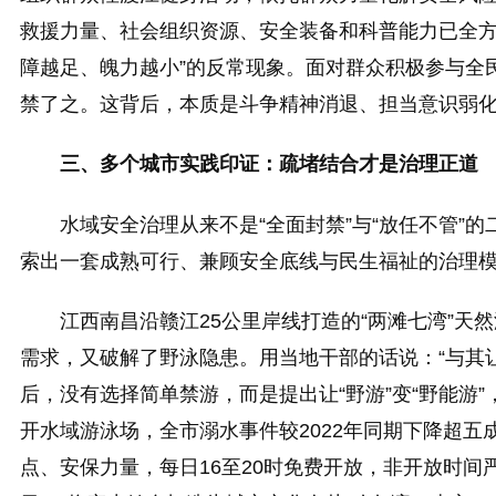
救援力量、社会组织资源、安全装备和科普能力已全方
障越足、魄力越小”的反常现象。面对群众积极参与全
禁了之。这背后，本质是斗争精神消退、担当意识弱
三、多个城市实践印证：疏堵结合才是治理正道
水域安全治理从来不是“全面封禁”与“放任不管
索出一套成熟可行、兼顾安全底线与民生福祉的治理
江西南昌沿赣江25公里岸线打造的“两滩七湾”天
需求，又破解了野泳隐患。用当地干部的话说：“与其
后，没有选择简单禁游，而是提出让“野游”变“野能游”
开水域游泳场，全市溺水事件较2022年同期下降超
点、安保力量，每日16至20时免费开放，非开放时间