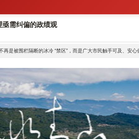
理亟需纠偏的政绩观
河不再是被围栏隔断的冰冷 “禁区”，而是广大市民触手可及、安