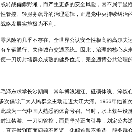
越或转战偏僻野滩，而产生更多的安全风险，因不属于显
刚性管控、轻服务疏导的治理逻辑，正是党中央持续纠治
家战略发展实施极为不利。
，零风险的几乎不存在。全世界公认安全性极高的高尔夫
所有车辆通行、关停城市交通系统。因此，治理的核心从
，便一刀切封堵群众成熟的健身位点，完全违背公共治理
毛泽东求学长沙期间，常年搏浪湘江、砥砺体魄、淬炼心
多次倡导广大人民群众主动走进大江大河。1956年他首
”由此成为一代中国人熟悉的体育号召。当时，水上救生
封江禁游、一刀切管控，而是坚持正向引导，划定公共游
险，真正做到直面问题不回避、化解难题不推诿、服务群