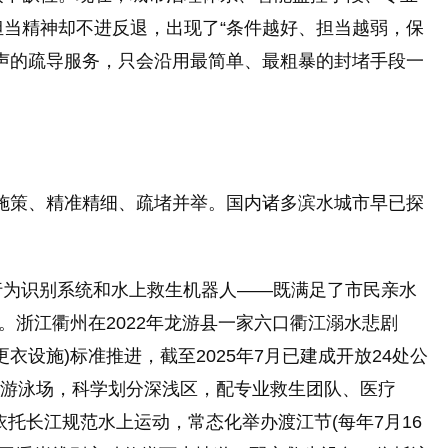
当精神却不进反退，出现了“条件越好、担当越弱，保
声的疏导服务，只会沿用最简单、最粗暴的封堵手段一
类施策、精准精细、疏堵并举。国内诸多滨水城市早已探
I行为识别系统和水上救生机器人——既满足了市民亲水
。浙江衢州在2022年龙游县一家六口衢江溺水悲剧
衣设施)标准推进，截至2025年7月已建成开放24处公
然游泳场，科学划分深浅区，配专业救生团队、医疗
托长江规范水上运动，常态化举办渡江节(每年7月16