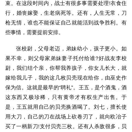
束。在这段时间内，战士有很多事需要处理!衣食住
行，婚丧嫁娶，生老病死等。还有，人生无常，刀
枪无情，谁也不能保证自己就能活到战争胜利。有
些事情，需要提前安排。
张校尉，父母老迈，弟妹幼小，孩子更小。如
果不幸，则父母家弟妹妻子托付给谁?好战友李校
尉，我们结个亲，你帮我养孩子，你女儿长大，就
嫁给我儿子，我的这几枚贝壳现在给你，由巫史作
保为信。这就是最早的“聘礼”。王五，是个酒鬼，酒
这东西又极珍稀，只有黄帝才有权生产出售。于
是，王五就用自己的贝壳换酒喝了。刘七，擅长使
用大刀，自己的刀在战场上砍卷刃了，就向欧冶子
买了一柄新刀!支付贝壳三枚。还有人杀敌很多，贝