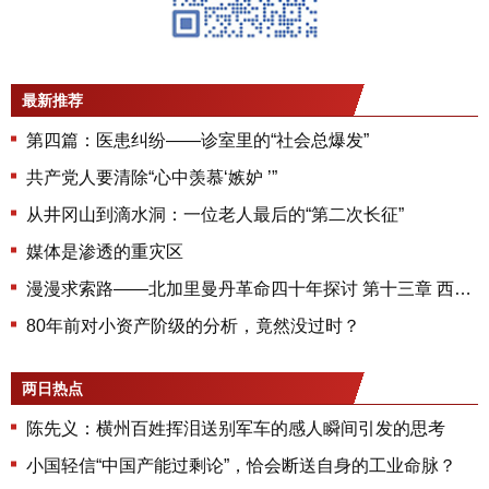
最新推荐
第四篇：医患纠纷——诊室里的“社会总爆发”
共产党人要清除“心中羡慕‘嫉妒 ’”
从井冈山到滴水洞：一位老人最后的“第二次长征”
媒体是渗透的重灾区
漫漫求索路——北加里曼丹革命四十年探讨 第十三章 西部国内掀起武装斗争的高潮（下）
80年前对小资产阶级的分析，竟然没过时？
两日热点
陈先义：横州百姓挥泪送别军车的感人瞬间引发的思考
小国轻信“中国产能过剩论”，恰会断送自身的工业命脉？