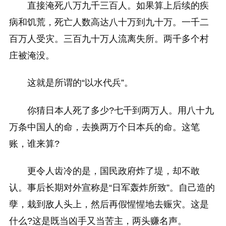
直接淹死八万九千三百人。如果算上后续的疾
病和饥荒，死亡人数高达八十万到九十万。一千二
百万人受灾。三百九十万人流离失所。两千多个村
庄被淹没。
这就是所谓的“以水代兵”。
你猜日本人死了多少?七千到两万人。用八十九
万条中国人的命，去换两万个日本兵的命。这笔
账，谁来算?
更令人齿冷的是，国民政府炸了堤，却不敢
认。事后长期对外宣称是“日军轰炸所致”。自己造的
孽，栽到敌人头上，然后再假惺惺地去赈灾。这是
什么?这是既当凶手又当苦主，两头赚名声。