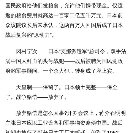
国民政府给他们发粮食，允许他们携带现金。仅遣
返的粮食费用就高达一百零二亿五千万元。日本前
众议院议长后来承认，这两百万人回国后成了日本
战后复兴的“原动力”。
冈村宁次——日本“支那派遣军”总司令，双手沾
满中国人鲜血的头号战犯——战后被聘为国民党政
府的军事顾问。一个杀人犯，转身成了座上宾。
天皇制——保留了。日本领土完整——保全
了。战争赔偿——放弃了。
放弃赔偿是怎么回事?开罗会议上，蒋介石明明
主张日本应以工业设备和军事物资赔偿中国。战后
初期也执行了部分日本工厂的拆迁。但到了1952