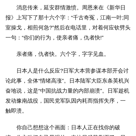
消息传来，延安群情激愤。周恩来在《新华日
报》上写下了那十六个字：“千古奇冤，江南一叶;同
室操戈，相煎何急?”然后在电话里，对着何应钦劈头
一句：“你们的行为，使亲者痛，仇者快!”
亲者痛，仇者快。六个字，字字见血。
日本人是什么反应?日军大本营参谋本部开会讨
论此事，全体“情绪高涨”。日本陆军大臣东条英机兴
奋地说，这是“中国抗战力量的内部崩溃”。日军趁机
发动豫南战役，国民党军队因内耗而指挥失序，一
触即溃。
你自己想想这个画面：日本人正在找你的破