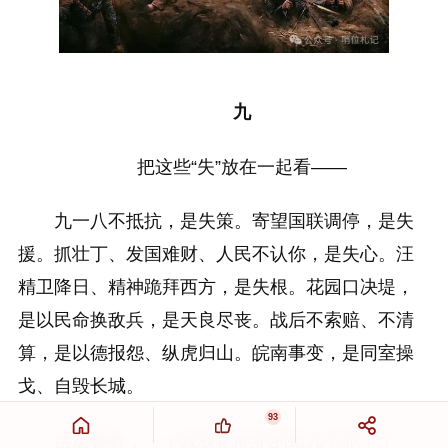
九
把这些“失”放在一起看——
九一八不抵抗，是失策。寄望国联调停，是失
援。抓壮丁、发国难财、人民不认你，是失心。汪
精卫降日、精神跪拜西方，是失根。花园口决堤，
是以民命换敌兵，是天良尽丧。战后不索赔、不清
算，是以德报怨、纵虎归山。皖南事变，是同室操
戈、自毁长城。
93
层层叠叠，一个政权把能犯的错几乎犯了个