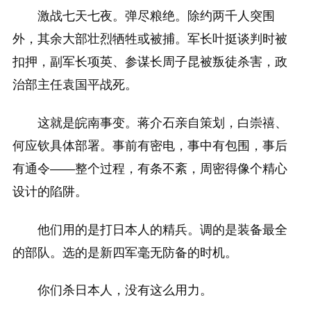
激战七天七夜。弹尽粮绝。除约两千人突围
外，其余大部壮烈牺牲或被捕。军长叶挺谈判时被
扣押，副军长项英、参谋长周子昆被叛徒杀害，政
治部主任袁国平战死。
这就是皖南事变。蒋介石亲自策划，白崇禧、
何应钦具体部署。事前有密电，事中有包围，事后
有通令——整个过程，有条不紊，周密得像个精心
设计的陷阱。
他们用的是打日本人的精兵。调的是装备最全
的部队。选的是新四军毫无防备的时机。
你们杀日本人，没有这么用力。