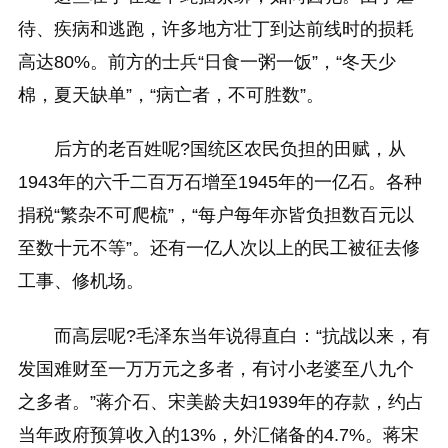
待、疾病和逃跑，许多地方壮丁到达前线时的损耗
高达80%。前方的士兵“日食一粥一饭”，“冬天少
棉，夏天缺单”，“病亡者，不可胜数”。
后方的老百姓呢?国统区农民负担的田赋，从
1943年的六千二百万石增至1945年的一亿石。各种
捐税“繁杂不可爬梳”，“每户每年亦皆负担数百元以
至数十元不等”。还有一亿人次以上的民工被征去修
工事、修机场。
而高层呢?毛泽东当年说得直白：“抗战以来，有
发国难财至一万万元之多者，有讨小老婆至八九个
之多者。”蒋介石、宋美龄夫妇1939年的存款，约占
当年政府预算收入的13%，外汇储备的4.7%。蒋宋