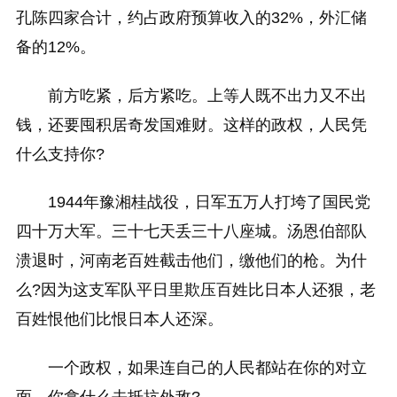
孔陈四家合计，约占政府预算收入的32%，外汇储
备的12%。
前方吃紧，后方紧吃。上等人既不出力又不出
钱，还要囤积居奇发国难财。这样的政权，人民凭
什么支持你?
1944年豫湘桂战役，日军五万人打垮了国民党
四十万大军。三十七天丢三十八座城。汤恩伯部队
溃退时，河南老百姓截击他们，缴他们的枪。为什
么?因为这支军队平日里欺压百姓比日本人还狠，老
百姓恨他们比恨日本人还深。
一个政权，如果连自己的人民都站在你的对立
面，你拿什么去抵抗外敌?