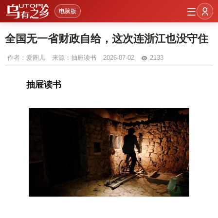
电脑版
全国无一省财政自给，这次连浙江也没守住
作者：
爱圈儿
来源：抽屉读书
2026-07-02
2133
抽
屉
读书