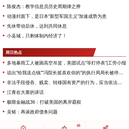
陈俊杰：教学信息员历史周期律之辨
动漫封面下，是日本“新型军国主义”加速成势为患
先休带动后休，达到共同休息
小县城，只剩体制内经济了！
两日热点
多地暴雨工人被困高空吊篮，美团试点“等灯停表”|工劳小报
说出“给我送点钱”“冯院长挺喜欢你的”的执行局局长被停职，被骚扰的当事人还有问题待解决
非法手段侵吞、贱卖、转移国有资产的行为，应当依法调查、处理，任何单位和个人都不能将全民财富据为己有
江青在大寨的讲话
极限金融战36：打破美国的离岸霸权
吴铭：再谈政府债务问题
63