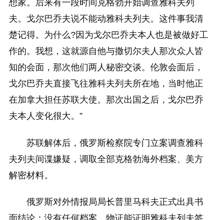
想家。后来有一段时间克格勃开始调查雅科夫列
夫。戈尔巴乔夫说不能动雅科夫列夫。这件事我清
楚记得。为什么?因为戈尔巴乔夫本人也是被做好工
作的。我想，这就源自他与撒切尔夫人那次众人皆
知的会面，那次他们两人秘密交谈。伦敦会面后，
戈尔巴乔夫直接飞往雅科夫列夫所在地，当时他正
在加拿大担任苏联大使。那次出国之后，戈尔巴乔
夫本人变化很大。”
苏联解体后，俄罗斯检察院专门立案调查雅科
夫列夫间谍嫌疑，调取全部克格勃海外档案、美方
解密材料。
俄罗斯对外情报局局长普里马科夫正式出具书
面结论：没有任何档案、物证能证明雅科夫列夫签