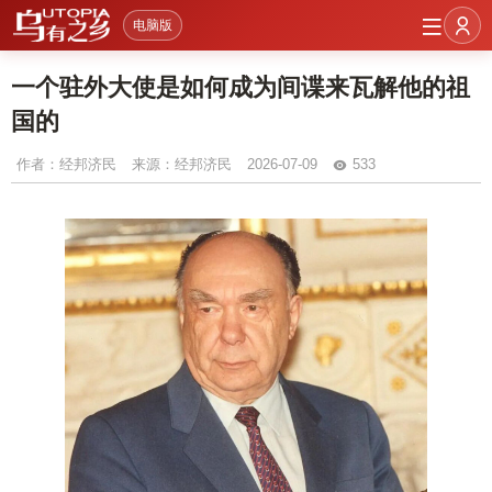
电脑版
一个驻外大使是如何成为间谍来瓦解他的祖
国的
作者：
经邦济民
来源：经邦济民
2026-07-09
533