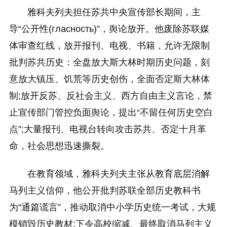
雅科夫列夫担任苏共中央宣传部长期间，主
导“公开性(гласность)”，舆论放开。他废除苏联媒
体审查红线，放开报刊、电视、书籍，允许无限制
批判苏共历史：全盘放大斯大林时期历史问题，刻
意放大镇压、饥荒等历史创伤，全面否定斯大林体
制;放开反苏、反社会主义、西方自由主义言论，禁
止宣传部门管控负面舆论，提出“不留任何历史空白
点”;大量报刊、电视台转向攻击苏共、否定十月革
命，社会思想迅速撕裂。
在教育领域，雅科夫列夫主张从教育底层消解
马列主义信仰，他公开批判苏联全部历史教科书
为“通篇谎言”，推动取消中小学历史统一考试，大规
模销毁历史教材;下令高校缩减、最终取消马列主义