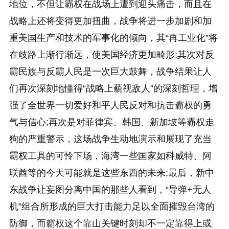
地位，不但让霸权在战场上遭到迎头痛击，而且在
战略上还将变得更加扭曲，战争将进一步加剧和加
重美国生产和技术的军事化的倾向，其“再工业化”将
在歧路上渐行渐远，使美国经济更加畸形;其次对反
霸民族与反霸人民是一次巨大鼓舞，战争结果让人
们再次深刻地懂得“战略上藐视敌人”的深刻哲理，增
强了全世界一切爱好和平人民反对和抗击霸权的勇
气与信心;再次是对菲律宾、韩国、新加坡等霸权走
狗的严重警示，这场战争生动地演示和展现了充当
霸权工具的可怜下场，海湾一些国家如科威特、阿
联酋等的今天可能就是这些东西的未来;最后，新中
东战争让妄图分离中国的那些人看到，“导弹+无人
机”组合所形成的巨大打击能力足以全面摧毁台湾的
防御，而霸权这个靠山关键时刻却不一定靠得上或