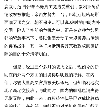
岌岌可危;外部黎巴嫩真主党遭受重创，叙利亚阿萨
德政权被推翻，亲西方势力上台，巴勒斯坦哈马斯
面临灭顶之灾、朝不保夕…可以说,彼时的伊朗内外
交困，陷入了空前的危机之中。正是在这种危如累
卵的紧急事态下，美以集团发动了大规模袭击伊朗
的侵略战争，其一举打垮伊朗将其宗教政权颠覆铲
除的目的十分清楚明白。
但是，经过三个多月的战火之后，现如今的伊
朗在内外两个方面的困境得以明显的纾解。在内
部，尽管大量高层官员被美以杀死，但却顺利地实
现了新老交接班，与此同时，国内的骚乱也消失得
无影无踪，由此一来，政权统治似乎已达成比较稳
定的状态。在外部，伊朗不但对美以的侵略进行了