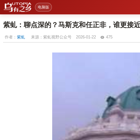
电脑版
紫虬：聊点深的？马斯克和任正非，谁更接
作者：
紫虬
来源：紫虬视野公众号
2026-01-22
475