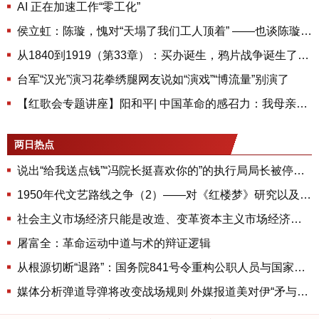
AI 正在加速工作“零工化”
侯立虹：陈璇，愧对“天塌了我们工人顶着” ——也谈陈璇“撅屁股事件”
从1840到1919（第33章）：买办诞生，鸦片战争诞生了的买办对后世有什么影响
台军“汉光”演习花拳绣腿网友说如“演戏”“博流量”别演了
【红歌会专题讲座】阳和平| 中国革命的感召力：我母亲寒春的人生选择与她们的红色时代
两日热点
说出“给我送点钱”“冯院长挺喜欢你的”的执行局局长被停职，被骚扰的当事人还有问题待解决
1950年代文艺路线之争（2）——对《红楼梦》研究以及胡适唯心主义的批判。无产阶级文艺之四
社会主义市场经济只能是改造、变革资本主义市场经济和封建残余的结果——变革和约束雇佣制
屠富全：革命运动中道与术的辩证逻辑
从根源切断“退路”：国务院841号令重构公职人员与国家的契约
媒体分析弹道导弹将改变战场规则 外媒报道美对伊“矛与盾”武器几乎耗尽 美智库披露六大原因