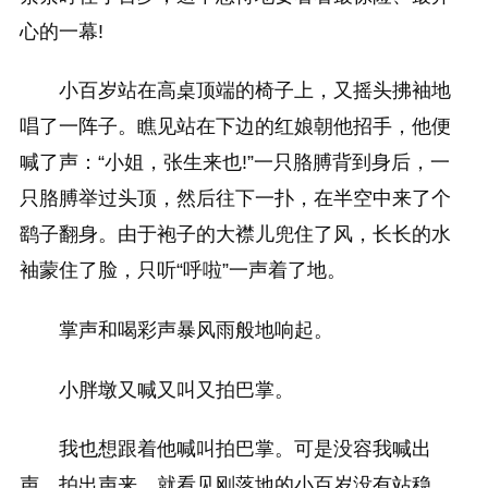
心的一幕!
小百岁站在高桌顶端的椅子上，又摇头拂袖地
唱了一阵子。瞧见站在下边的红娘朝他招手，他便
喊了声：“小姐，张生来也!”一只胳膊背到身后，一
只胳膊举过头顶，然后往下一扑，在半空中来了个
鹞子翻身。由于袍子的大襟儿兜住了风，长长的水
袖蒙住了脸，只听“呼啦”一声着了地。
掌声和喝彩声暴风雨般地响起。
小胖墩又喊又叫又拍巴掌。
我也想跟着他喊叫拍巴掌。可是没容我喊出
声、拍出声来，就看见刚落地的小百岁没有站稳，