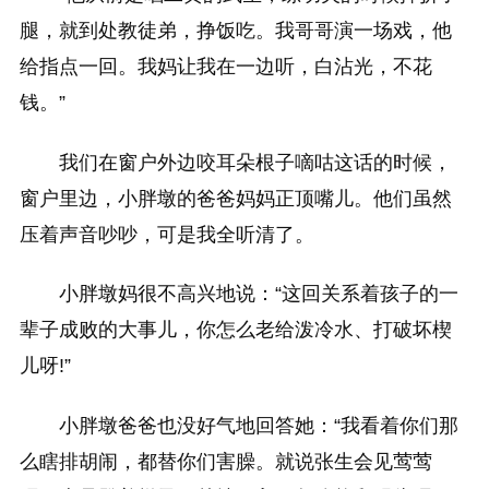
腿，就到处教徒弟，挣饭吃。我哥哥演一场戏，他
给指点一回。我妈让我在一边听，白沾光，不花
钱。”
我们在窗户外边咬耳朵根子嘀咕这话的时候，
窗户里边，小胖墩的爸爸妈妈正顶嘴儿。他们虽然
压着声音吵吵，可是我全听清了。
小胖墩妈很不高兴地说：“这回关系着孩子的一
辈子成败的大事儿，你怎么老给泼冷水、打破坏楔
儿呀!”
小胖墩爸爸也没好气地回答她：“我看着你们那
么瞎排胡闹，都替你们害臊。就说张生会见莺莺