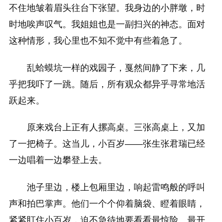
不住地皱着眉头往台下张望。我身边的小胖墩，时
时地唉声叹气。我姐姐也是一副扫兴的神态。面对
这种情形，我心里也不知不觉中有些着急了。
乱蛤蟆坑一样的戏园子，戛然间静了下来，几
乎把我吓了一跳。随后，所有观众都异乎寻常地活
跃起来。
原来戏台上正有人摞高桌。三张高桌上，又加
了一把椅子。这当儿，小百岁——张生张君瑞已经
一边唱着一边攀登上去。
池子里边，楼上包厢里边，响起雷鸣般的呼叫
声和拍巴掌声。他们一个个仰着脑袋、瞪着眼睛，
紧紧盯住小百岁，迫不急待地要看看最惊险、最开