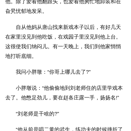
他。除了爱看他翻跟头，也爱看他匆忙地卸装和在
旮旯忧郁地发呆。
自从他妈从唐山找来新戏本子以后，有好几天
在家里没见到他吃饭，在戏园子里没见到他上台。
这很使我们纳闷儿。有一天晚上，我们到他家悄悄
地打听底细。
我问小胖墩：“你哥上哪儿去了?”
小胖墩说：“他偷偷地到刘老师住的店里学戏本
去了。他憋足劲儿，要在赵各庄露一手，扬扬名!”
“刘老师是干啥的?”
“他从前是唱二黄的武生，练功夫的时候摔折了