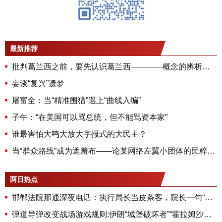
最新推荐
批判葛兰西之前，要先认识葛兰西————概念的辨析和再辩护
妄谈“复兴”遗梦
屠富全：当“精准围猎”遇上“曲线入编”
子午：“在美国可以骂总统，但不能骂资本家”
谁最害怕大鸣大放大字报式的大民主？
当“群众路线”成为遮羞布——论某网络左翼小团体的民粹主义与尾巴主义
两日热点
邯郸法院那通深夜电话：执行局长当皮条客，院长一句“不可能”就想溜？
弹道导弹改变战场游戏规则:伊朗“城堡破坏者”“霍拉姆沙赫尔4”让美军“望而生畏”