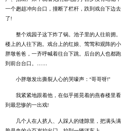
一个趔趄冲向台口，撞断了栏杆，跌到戏台下边去
了!
整个戏园子这下炸了锅。池子里的人往前拥。
楼上的人往下跑。戏台上的红娘、莺莺和观阵的小
胖墩爸爸，一齐呼喊着往台下跳。后台的人也都跑
到前台台口。……
小胖墩发出撕裂人心的哭嚎声：“哥哥呀!”
我紧紧地跟着他，在似乎摇晃着的燕春楼里看
到最悲惨的一出戏!
几个人在人挤人、人踩人的缝隙里，把满头满
脸是血的小百岁抬出门，抬到一辆洋车上。