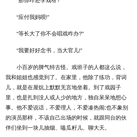
“那你咋还学戏呀?”
“应付我妈呗!”
“等长大了你不会唱戏咋办?”
“我要好好念书，当大官儿!”
小百岁的脾气特古怪。戏班子的人都这么说，
我和姐姐也感觉到了。在家里，他除了练功，背词
儿，就是在屋炕上默默无言地坐着。到了戏园子
里，也是扎到没人或人少的地方，独自呆呆地想心
事。他不爱说话，不爱理人，不爱凑热闹;也不象别
的演员那样，不该自己出场的时候，就跟同台的伙
伴们坐到一块儿抽烟、嗑瓜籽儿、聊大天。