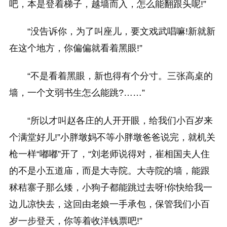
吧，本是登着梯子，越墙而入，怎么能翻跟头呢!”
“没告诉你，为了叫座儿，要文戏武唱嘛!新就新
在这个地方，你偏偏就看着黑眼!”
“不是看着黑眼，新也得有个分寸。三张高桌的
墙，一个文弱书生怎么能跳?……”
“所以才叫赵各庄的人开开眼，给我们小百岁来
个满堂好儿!”小胖墩妈不等小胖墩爸爸说完，就机关
枪一样“嘟嘟”开了，“刘老师说得对，崔相国夫人住
的不是小五道庙，而是大寺院。大寺院的墙，能跟
秫秸寨子那么矮，小狗子都能跳过去呀!你快给我一
边儿凉快去，这回由老娘一手承包，保管我们小百
岁一步登天，你等着收洋钱票吧!”