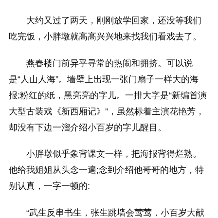
大约又过了两天，刚刚放学回家，还没等我们
吃完饭，小胖墩就高高兴兴地来找我们看戏去了。
燕春楼门前异乎寻常的热闹和拥挤。可以说
是“人山人海”。墙壁上出现一张门扇子一样大的海
报;粉红的纸，黑亮亮的字儿。一排大字是“新编首演
大型古装戏《新西厢记》”，虽然标着主演花艳芳，
却没有下边一溜介绍小百岁的字儿醒目。
小胖墩似乎象背课文一样，把海报背得烂熟。
他给我姐姐从头念一遍;念到介绍他哥哥的地方，特
别认真，一字一顿的:
“武生反串书生，张生跳墙会莺莺，小百岁大献