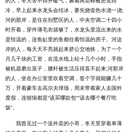
的人，冬天舍不得开暖气，裹着两层棉被还觉得
冷，早上起来水龙头会结冰，要先烧壶热水浇一浇;
河的那岸，是住在别墅区的人，中央空调二十四小
时开着，穿件薄毛衣就够了，水龙头里流出来的水
是恒温的，连鱼缸里的鱼都住着恒温的房子。河这
岸的人，每天天不亮就起来挤公交地铁，为了一个
月几千块的工资，在流水线上站十几个小时，手指
被机器磨出茧子，腰杆被生活压得直不起来;河那岸
的人，坐在办公室里吹着空调，签个字就能赚几十
万，开着豪车去高尔夫球场，周末带着家人去国外
度假，连烦恼都是“该买哪款包”“该去哪个餐厅吃
饭”。
我曾见过一个送外卖的小哥，冬天里穿着单薄