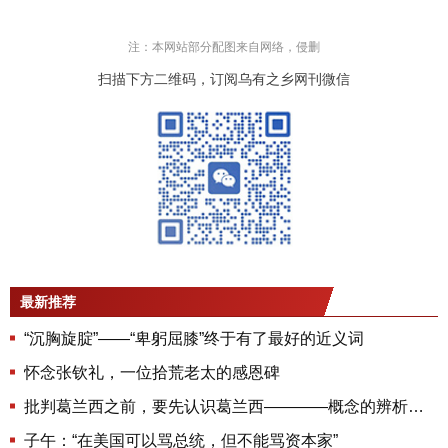
注：本网站部分配图来自网络，侵删
扫描下方二维码，订阅乌有之乡网刊微信
最新推荐
“沉胸旋腚”——“卑躬屈膝”终于有了最好的近义词
怀念张钦礼，一位拾荒老太的感恩碑
批判葛兰西之前，要先认识葛兰西————概念的辨析和再辩护
子午：“在美国可以骂总统，但不能骂资本家”