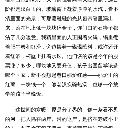
阶都是汉白玉的。玻璃窗上凝着厚厚的水汽，看不
清里面的光景，可那暖融融的光从窗帘缝里漏出
来，落在地上像一块块碎金子，连门口的石狮子都
沾了几分暖意。我猜里面的人正围着火锅，锅里煮
着肥牛卷和虾滑，旁边摆着一碟碟蘸料，或许还开
着红酒，杯壁上挂着水珠。他们谈的该是今年的股
票涨了多少，哪块地又要升值，孩子出国留学该选
哪个国家，断不会想起巷口那炉红薯——那炉里的
红薯，一块钱一个，够老汉换碗热汤，也够一个放
学的孩子当晚饭。
这世间的寒暖，原是分了界的，像一条看不见
的河，把人隔在两岸。河的这岸，是挤在老破小里