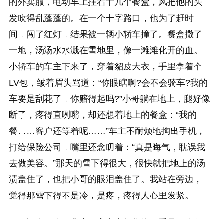
的外卖服，电动车上挂着十几个餐盒，风把他的头
发吹得乱蓬蓬的。在一个十字路口，他为了赶时
间，闯了红灯，结果被一辆小轿车撞了。餐盒撒了
一地，汤汤水水溅在雪地里，像一滩滩化开的血。
小轿车的车主下来了，穿着貂皮大衣，手里拿着个
LV包，皱着眉头骂道：“你眼瞎啊?会不会骑车?我的
车要是刮花了，你赔得起吗?”小哥躺在地上，腿好像
断了，疼得直咧嘴，却还想着地上的餐盒：“我的
餐……客户还等着呢……”车主不耐烦地掏出手机，
打给保险公司，嘴里还念叨着：“真是晦气，耽误我
去做美容。”那天的雪下得很大，很快就把地上的汤
渍盖住了，也把小哥的眼泪盖住了。我站在旁边，
觉得那雪下得不是冷，是疼，疼得人心里发紧。