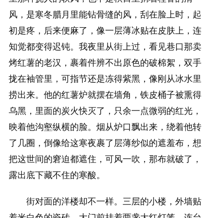
风，是寒冬腊月里能钻骨缝的风，刮在脸上时，起
初是疼，后来便麻了，像一层薄冰贴在皮肤上，连
知觉都变得迟钝。我夜里从街上过，看见巷口那卖
烤红薯的老汉，裹着件辨不出原色的破棉絮，双手
拢在袖管里，可指节还是冻得紫黑，像刚从冰水里
捞出来。他的红薯炉就摆在墙角，铁皮桶子被熏得
乌黑，里面的炭火快灭了，只余一点微弱的红光，
映着他沟壑纵横的脸。烟从炉口飘出来，绕着他转
了几圈，倒像给这寒夜裹了层薄纱似的遮羞布，想
把这世间的窘迫都遮住，可风一吹，那布就破了，
露出底下藏不住的寒酸。
街对面的洋楼却不一样。三层的小楼，外墙贴
着米白色的瓷砖，大门前挂着两盏大红灯笼，连台