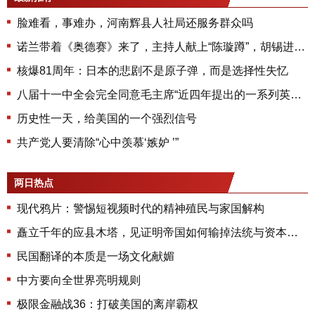
脸难看，事难办，河南辉县人社局还服务群众吗
诺兰带着《奥德赛》来了，主持人献上“陈璇蹲”，胡锡进为圈层发声，中国人民在心里站起来了吗？
核爆81周年：日本的悲剧不是原子弹，而是选择性失忆
八届十一中全会完全同意毛主席“近四年提出的一系列英明决策”：主要有哪九项？
历史性一天，给美国的一个强烈信号
共产党人要清除“心中羡慕‘嫉妒 ’”
两日热点
现代鸦片：警惕短视频时代的精神殖民与家国解构
矗立千年的应县木塔，见证明帝国如何输掉法统与资本博弈！
民国翻译的本质是一场文化献媚
中方要向全世界亮明规则
极限金融战36：打破美国的离岸霸权