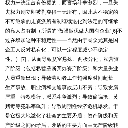
权力来决定占有份额的，而官场斗争激烈，一旦失
去权力则立即被剥夺得一无所有，因此从不稳定的
不可继承的走资派所有制继续退化到法定的可继承
的私人占有制（所谓的“做强做优做大国有企业”[6]不
过在增加这种不稳定性——当然由于民众尤其是国
企工人反对私有化，可以一定程度减少不稳定
性。）[7]，从而导致贫富悬殊、两极分化，私营资
产阶级（包括私营垄断买办资产阶级）和大量失业
人员重新出现；导致劳动者工作超强度时间超长、
生产事故、职业病和交通事故层出不穷；导致贪腐
严重，特权横行，派系斗争激烈；导致偷骗抢、黄
赌毒等犯罪率飙升；导致周期性经济危机爆发。于
是它极大地激化了社会的主要矛盾：资产阶级和无
产阶级之间的矛盾，矛盾的主要方面由无产阶级转