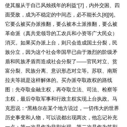
使其服从于自己风烛残年的利益”[7]，内外交困、四
面受敌，成为不稳定的中间态，必不能长久[8][9]。
它要么被买办派推翻，要么被本土派推翻，要么被
革命派（真共党领导的工农兵和小资等广大民众）
消灭。如果买办派上台，则只会造成国土分裂，民
族分立，因为这个社会帝国早已由于激烈的阶级矛
盾和民族矛盾而造成社会分裂了——官民对立、贫
富分裂、民族分离、意识形态对立等。苏联、南斯
拉夫等就是这样解体的。买办派夺取政权的路线
图：先夺取金融主权，再夺取立法、司法、检察等
主权，最后夺取军事和行政主权实现上台执政。马
克思说：“黑格尔在某个地方说过，一切伟大的世界
历史事变和人物，可以说都出现两次，他忘记补充