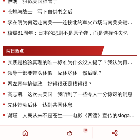
伊朗，狠戳美国肺管子
苍蝇与战士，写下自供书之后
李在明为何远赴南美——连接北约军火市场与南美关键矿产的实用外交真相
核爆81周年：日本的悲剧不是原子弹，而是选择性失忆
两日热点
实践是检验真理的唯一标准为什么没人提了？我认为再检验一下很有必要
领导干部要带头休假，应休尽休，然后呢？
网左青年搞键政，好得很还是糟得很？
高志凯：这次去美国，我听到了一些令人十分惊讶的消息
先休带动后休，达到共同休息
谢瑾：人民从来不是苍生——电影《四渡》宣传的slogan批判
88