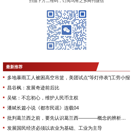
扫描下方二维码，订阅乌有之乡网刊微信
最新推荐
多地暴雨工人被困高空吊篮，美团试点“等灯停表”|工劳小报
昌谷枫：发展奇迹前后比
吴铭：不忘初心，维护人民币主权
潘斌长篇小说《都市民谣》连载04
批判葛兰西之前，要先认识葛兰西————概念的辨析和再辩护
发展国民经济必须以农业为基础、工业为主导