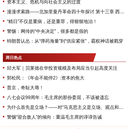
资本主义、危机与向社会主义的过渡
漫漫求索路——北加里曼丹革命四十年探讨 第十三章 西部国内掀起武装斗争的高潮（中）
“精日”不仅是重病，还是重罪，得狠狠地治！
警惕：网传的“中央决定”，很多都是假的
特朗普认怂：从“弹药海量”到“供应紧张”，霸权神话被戳穿
两日热点
邱大军｜贝莱德在华投资规模及布局应当引起高度关注
郭松民：《年会不能停2》:资本的焦大
普京，奇耻大辱！
八七会议99周年：毛主席的那份委屈，不该被遗忘
为什么首先是立场？——对“马克思主义是立场、观点和方法的统一”的再思考
警惕“迎合敌人”的倾向：重温毛主席的谆谆告诫