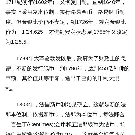
17世纪初年(1602年)，又恢复旧制。直到1640年，
事实上采用复本位制，实行路易金币、路易银币制
度。但金银比价仍不安定，到1726年，规定金银比
价为：1∶14.625，才进到安定状态;到1785年又改定
为1∶15.5。
1789年大革命勃发以后，政府为了财政上的急
需，不断的发行纸币，到1796年，达到450亿利佛的
巨额，其价值几等于零，造出了空前的币制大混
乱。
1803年，法国新币制始见确立。这就是新的法
郎本位制。依据新币制，法郎为本位币，每法郎合
一百生丁(Centimes);金币和五法郎银币为法币，均
得自由铸造;金银比价为1∶15.5。这就是金银复本位