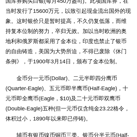
国库券购买白银(每月450万盎司)。此项国库券，在
当时发行了15600万元，以致引起现金流出国外的现
象。这时银价只是暂时提高，不久仍复低落，而维
持复本位制的努力，卒归无效。加以当时欧洲的奥
地利和俄罗斯都采用了金本位，印度也禁止了银币
的自由铸造，美国为大势所迫，不得已废除《休门
条例》，于1900年3月14日，颁布了金本位制。
金币分一元币(Dollar)、二元半即四分鹰币
(Quarter-Eagle)、五元币即半鹰币(Half-Eagle)，十
元币即全鹰币(Eagle，$10)及二十元币即双鹰币
(Double-Eagle)五种(但一元币仅含纯金23.22格令，
体积过小，1890年以来即已停铸)。
辅币有银币镍币铜币三类。银币分半元币(Half-