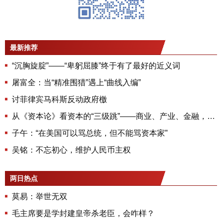
最新推荐
“沉胸旋腚”——“卑躬屈膝”终于有了最好的近义词
屠富全：当“精准围猎”遇上“曲线入编”
讨菲律宾马科斯反动政府檄
从《资本论》看资本的“三级跳”——商业、产业、金融，三百年如何吞噬世界
子午：“在美国可以骂总统，但不能骂资本家”
吴铭：不忘初心，维护人民币主权
两日热点
莫易：举世无双
毛主席要是学封建皇帝杀老臣，会咋样？