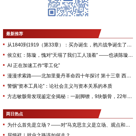
最新推荐
从1840到1919（第33章）：买办诞生，鸦片战争诞生了的买办对后世有什么影响
侯立虹：陈璇，愧对“天塌了我们工人顶着” ——也谈陈璇“撅屁股事件”
AI 正在加速工作“零工化”
漫漫求索路——北加里曼丹革命四十年探讨 第十三章 西部国内掀起武装斗争的高潮（中）
警惕“资本工具论”：论社会主义与资本关系的本质
方志敏骸骨发现鉴定全揭秘：一副脚镣，9块骸骨，22年后重见天日，人民英雄永垂不朽
两日热点
为什么首先是立场？——对“马克思主义是立场、观点和方法的统一”的再思考
屈炳祥｜就业之路该如何走？