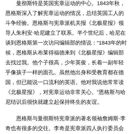
曼彻斯特是英国宪章运动的中心。1843年秋，
恩格斯深入了解宪章运动的情况，总结英国工人的
斗争经验。恩格斯与宪章派机关报《北极星报》领
导人朱利安·哈尼建立了联系。半个世纪后，哈尼在
谈到恩格斯第一次访问编辑部的情说：“1843年的时
候，恩格斯从布莱得福德来到《北极星报》编辑部
去找过我。他个子很高，少年英俊，长着一副年轻
乎像孩子一样的面孔。虽然他出身和受教育都在德
国，但已能说一口流利的英语。他对我说他常常读
《北极星报》，对宪章运动非常关心。”恩格斯与哈
尼结识后很快就建立起保持终生的友谊。
恩格斯与曼彻斯特宪章派的著名领袖詹姆斯·李
奇也有很多的交往。李奇是宪章派四人执行委员会