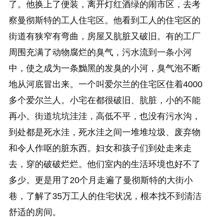
了。他换上了便装，离开灯红酒绿的闹市区，去考
察曼彻斯特的工人住宅区。他看到工人的住宅区的
街道有狭窄有弯曲，房屋又肮脏又破旧。有的工厂
周围充满了动物腐烂的臭气，污水流到一条小河
中，使之成为一条黝黑的发臭的小河，臭气泡不断
地从河底冒出来。一个叫爱尔兰的住宅区住着4000
多个爱尔兰人。小宅在都很破旧、肮脏，小的不能
再小。街道坑坑洼洼，高低不平，也没有污水沟，
到处都是死水洼，死水洼之间一堆堆垃圾、废弃物
和令人作呕的脏东西。妇女和孩子们到处走来走
去，穿的破破烂烂。他们室内的生活环境也好不了
多少。更是用了20个月走遍了曼彻斯特的大街小
巷，了解了35万工人的住宅状况，根本找不到清洁
舒适的房间。