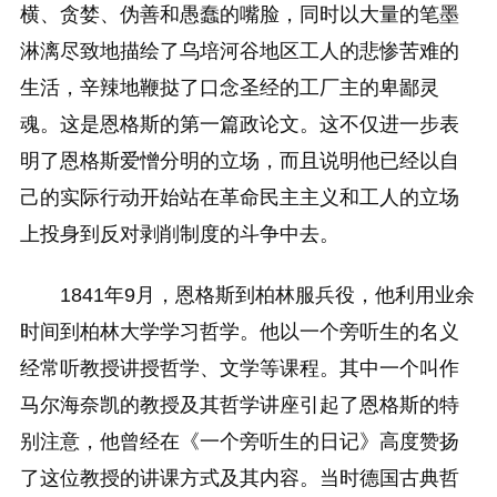
横、贪婪、伪善和愚蠢的嘴脸，同时以大量的笔墨
淋漓尽致地描绘了乌培河谷地区工人的悲惨苦难的
生活，辛辣地鞭挞了口念圣经的工厂主的卑鄙灵
魂。这是恩格斯的第一篇政论文。这不仅进一步表
明了恩格斯爱憎分明的立场，而且说明他已经以自
己的实际行动开始站在革命民主主义和工人的立场
上投身到反对剥削制度的斗争中去。
1841年9月，恩格斯到柏林服兵役，他利用业余
时间到柏林大学学习哲学。他以一个旁听生的名义
经常听教授讲授哲学、文学等课程。其中一个叫作
马尔海奈凯的教授及其哲学讲座引起了恩格斯的特
别注意，他曾经在《一个旁听生的日记》高度赞扬
了这位教授的讲课方式及其内容。当时德国古典哲