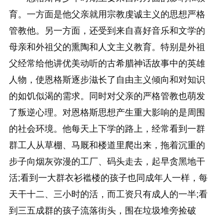
育。一方面是他父亲就用宗教虔诚主义的思想严格
管教他。另一方面，还受到来自喜好音乐和文学的
母亲和外祖父的熏陶和人文主义教育。特别是外祖
父经常给他讲优美动听的古希腊神话故事中的英雄
人物，使恩格斯逐步滋长了自由主义倾向和对知识
的如饥似渴的需求。同时对父亲的严格管教也萌发
了叛逆心理。对恩格斯思想产生重大影响的是周围
的社会环境。他每天上下学的路上，经常看到一群
群工人从草棚、马厩和楼道里爬出来，拖着沉重的
步子向烟灰弥漫的工厂、码头走去，起早贪黑地干
活;看到一大群衣衫褴楼的孩子也同成年人一样，每
天干十二、三小时的活，而工资只有成人的一半;看
到三五成群的孩子流落街头，围在垃圾堆旁捡破